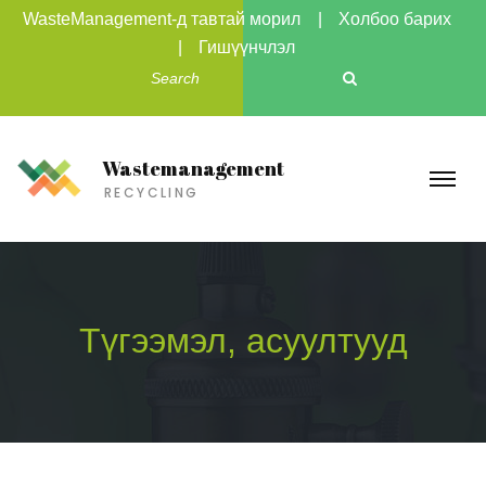
WasteManagement-д тавтай морил
Холбоо барих
Гишүүнчлэл
Wastemanagement
RECYCLING
Түгээмэл, асуултууд