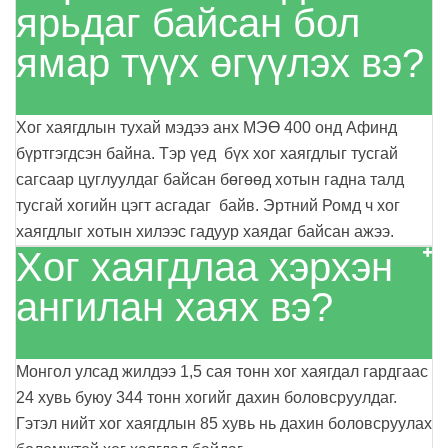
ярьдаг байсан бол
ямар түүх өгүүлэх вэ?
Хог хаягдлын тухай мэдээ анх МЭӨ 400 онд Афинд
бүртгэгдсэн байна. Тэр үед бүх хог хаягдлыг тусгай
сагсаар цуглуулдаг байсан бөгөөд хотын гадна талд
тусгай хогийн цэгт асгадаг байв. Эртний Ромд ч хог
хаягдлыг хотын хилээс гадуур хаядаг байсан ажээ.
Хог хаягдлаа хэрхэн
ангилан хаях вэ?
Монгол улсад жилдээ 1,5 сая тонн хог хаягдал гардгаас
24 хувь буюу 344 тонн хогийг дахин боловсруулдаг.
Гэтэл нийт хог хаягдлын 85 хувь нь дахин боловсруулах