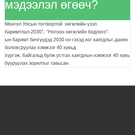
мэдээлэл өгөөч?
Монгол Улсын тогтвортой хөгжлийн үзэл
баримтлал-2030”, “Ногоон хөгжлийн бодлого”-
ын баримт бичгүүдэд 2030 он гэхэд хог хаягдлыг дахин
боловсруулах хэмжээг 40 хувьд
хүргэж, байгальд булж устгах хаягдлын хэмжээг 40 хувь
бууруулах зорилтыг тавьсан.