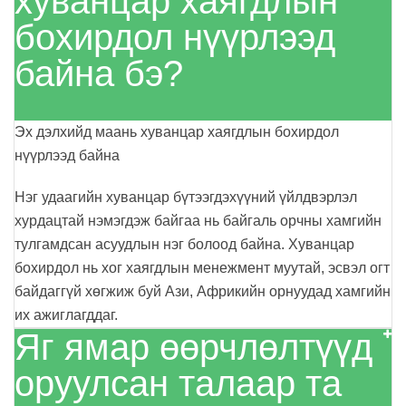
хуванцар хаягдлын
бохирдол нүүрлээд
байна бэ?
Эх дэлхийд маань хуванцар хаягдлын бохирдол
нүүрлээд байна
Нэг удаагийн хуванцар бүтээгдэхүүний үйлдвэрлэл
хурдацтай нэмэгдэж байгаа нь байгаль орчны хамгийн
тулгамдсан асуудлын нэг болоод байна. Хуванцар
бохирдол нь хог хаягдлын менежмент муутай, эсвэл огт
байдаггүй хөгжиж буй Ази, Африкийн орнуудад хамгийн
их ажиглагддаг.
Яг ямар өөрчлөлтүүд
оруулсан талаар та