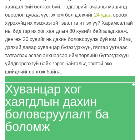
хаягдал бий болгож буй. Тэдгээрийг ачааны машинд
овоолон цуваа үүсгэх юм бол дэлхийг
24 удаа
ороож
хүрэхүйц их хэмжээтэй гэвэл та итгэх үү? Харамсалтай
нь, бид тэр их хог хаягдлын 80 хувийг байгальд хаяж,
дөнгөж 20 хувийг нь дахин боловсруулж буй юм. Иймд
дэлхий даяар хуванцар бүтээгдэхүүн, гялгар уутнаас
татгалзах эсвэл анхнаасаа ийм төрлийн бүтээгдэхүүн
үйлдвэрлэхгүй байх зэрэг байгальд ээлтэй эко
шийдлийг сонгож байна.
Хуванцар хог
хаягдлын дахин
боловсруулалт ба
боломж