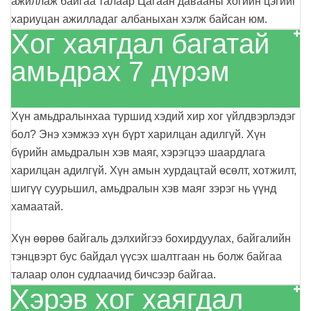
ажиллаж байгаа
талаар Цагаан давааны хогийн цэгийг
хариуцан ажилладаг албаныхан хэлж байсан юм.
Хог хаягдал багатай
амьдрах 7 дүрэм
Хүн амьдралынхаа туршид хэдий хир хог үйлдвэрлэдэг
бол? Энэ хэмжээ хүн бүрт харилцан адилгүй. Хүн
бүрийн амьдралын хэв маяг, хэрэгцээ шаардлага
харилцан адилгүй. Хүн амын хурдацтай өсөлт, хотжилт,
шигүү суурьшил, амьдралын хэв маяг зэрэг нь үүнд
хамаатай.
Хүн өөрөө байгаль дэлхийгээ бохирдуулах, байгалийн
тэнцвэрт бус байдал үүсэх шалтгаан нь болж байгаа
талаар олон судлаачид бичсээр байгаа.
Хэрэв хог хаягдал