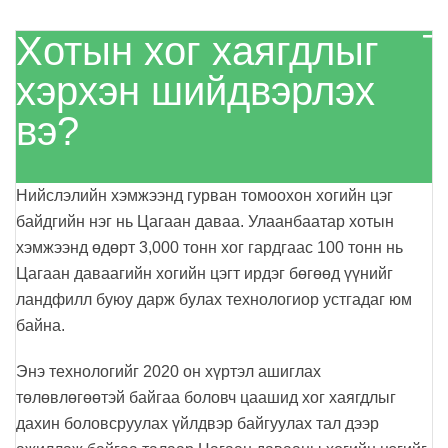
Хотын хог хаягдлыг
хэрхэн шийдвэрлэх
вэ?
Нийслэлийн хэмжээнд гурван томоохон хогийн цэг
байдгийн нэг нь Цагаан даваа.
Улаанбаатар хотын
хэмжээнд өдөрт 3,000 тонн хог гардгаас 100 тонн нь
Цагаан даваагийн хогийн цэгт ирдэг
бөгөөд үүнийг
ландфилл буюу дарж булах технологиор устгадаг юм
байна.
Энэ технологийг 2020 он хүртэл ашиглах
төлөвлөгөөтэй байгаа боловч цаашид
хог хаягдлыг
дахин боловсруулах үйлдвэр байгуулах тал дээр