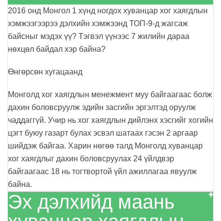
2016 онд Монгол 1 хүнд ногдох хуванцар хог хаягдлын
хэмжээгээрээ дэлхийн хэмжээнд ТОП-9-д жагсаж
байсныг мэдэх үү? Тэгвэл үүнээс 7 жилийн дараа
нөхцөл байдал хэр байна?
Өнгөрсөн хугацаанд
Монголд хог хаягдлын менежмент муу байгаагаас болж
дахин боловсруулж эдийн засгийн эргэлтэд оруулж
чаддаггүй. Учир нь хог хаягдлын дийлэнх хэсгийг хогийн
цэгт буюу газарт булах эсвэл шатаах гэсэн 2 аргаар
шийдэж байгаа. Харин нөгөө талд Монголд хуванцар
хог хаягдлыг дахин боловсруулах 24 үйлдвэр
байгаагаас 18 нь тогтвортой үйл ажиллагаа явуулж
байна.
Эх дэлхийд маань