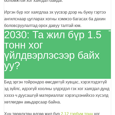
боломжтой хог хаягдал байдаг.
Иргэн бүр хог хаягдлаа эх үүсвэр дээр нь буюу гэртээ
ангилснаар цугларах хогны хэмжээ багасах ба дахин
боловсруулалтад орох давуу талтай юм.
2030: Та жил бүр 1.5
тонн хог
үйлдвэрлэсээр байх
уу?
Бид эргэн тойрондоо өмсдөггүй хувцас, хэрэглэдэггүй
эд зүйлс, идээгүй хоолны үлдэгдэл гэх хог хаягдал дунд
хэзээ ч дуусашгүй материаллаг хэрэгцээнийхээ хүсэлд
хөтлөгдөн амьдарсаар байна.
Хүн төрөлхтөн өдгөө жил бүр
2.12 тэрбум тонн
хог