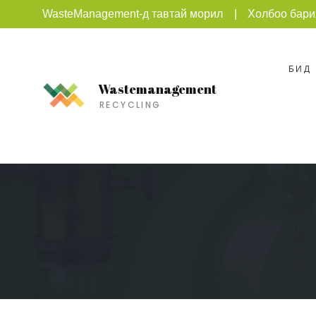
WasteManagement-д тавтай морил
Холбоо бари
БИД
Wastemanagement
RECYCLING