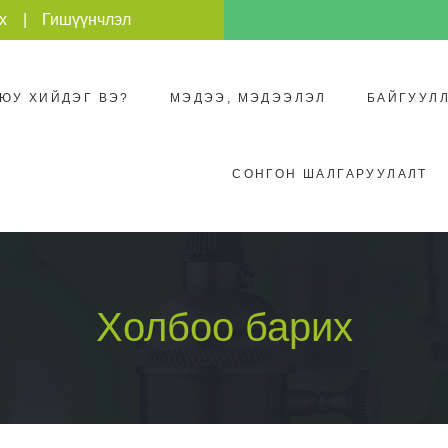
х
Гишүүнчлэл
 ЮУ ХИЙДЭГ ВЭ?
МЭДЭЭ, МЭДЭЭЛЭЛ
БАЙГУУЛ
СОНГОН ШАЛГАРУУЛАЛТ
Холбоо барих