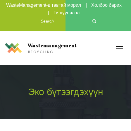
WasteManagement-д тавтай морил
Холбоо барих
Гишүүнчлэл
Wastemanagement
RECYCLING
Эко бүтээгдэхүүн