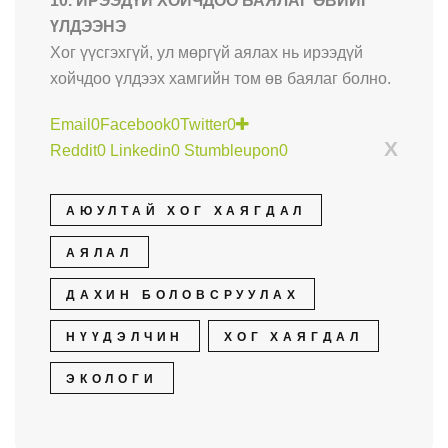
10. ИРЭЭДҮЙ ХОЙЧДОО БАЯЛАГ ӨВИЙГ
ҮЛДЭЭНЭ
Хог үүсгэхгүй, ул мөргүй аялах нь ирээдүй
хойчдоо үлдээх хамгийн том өв баялаг болно.
Email
0
Facebook
0
Twitter
0
X
Reddit
0
Linkedin
0
Stumbleupon
0
АЮУЛТАЙ ХОГ ХАЯГДАЛ
АЯЛАЛ
ДАХИН БОЛОВСРУУЛАХ
НҮҮДЭЛЧИН
ХОГ ХАЯГДАЛ
ЭКОЛОГИ