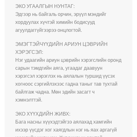
ЭКО УГААЛГЫН НУНТАГ:
Эдгээр нь байгаль орчин, эрүүл мэндийг
хордуулах хүчтэй химийн бодисууд
агуулдаггүйгээрээ онцлогтой.
ЭМЭГТЭЙЧҮҮДИЙН АРИУН ЦЭВРИЙН
ХЭРЭГСЭЛ:
Нэг удаагийн ариун цэврийн хэрэгслийн оронд
сарын тэмдгийн аяга, угаадаг даавуун
хэрэгсэл хэрэглэх нь аялалын туршид үүсэх
хогноос сэргийлэхээс гадна таныг тав тухтай
байлгаж чадна. Мөн эдийн засагт ч
хэмнэлттэй.
ЭКО ХҮҮХДИЙН ЖИВХ:
Бага насны хүүхэдтэйгээ аялахад хамгийн
ихээр үүсдэг хог хаягдлын нэг нь яах аргагүй