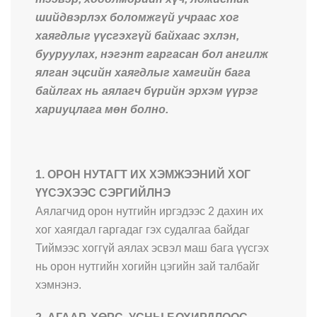
шийдвэрлэх боломжгүй учраас хог
хаягдлыг үүсгэхгүй байхаас эхлэн,
бууруулах, нэгэнт гаргасан бол ангилж
ялган эцсийн хаягдлыг хамгийн бага
байлгах нь аялагч бүрийн эрхэм үүрэг
хариуцлага мөн болно.
1. ОРОН НУТАГТ ИХ ХЭМЖЭЭНИЙ ХОГ
ҮҮСЭХЭЭС СЭРГИЙЛНЭ
Аялагчид орон нутгийн иргэдээс 2 дахин их
хог хаягдал гаргадаг гэх судалгаа байдаг
Тиймээс хоггүй аялах эсвэл маш бага үүсгэх
нь орон нутгийн хогийн цэгийн зай талбайг
хэмнэнэ.