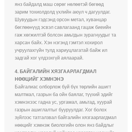
янз байдалд маш сөрөг нөлөөтэй бөгөөд
зарим тохиолдолд үхлийн аюул ч дагуулдаг.
Шувуудын гэдсэнд орсон метал, хуванцар
бөглөөнүүд эсвэл савлагаанд гацаж биеийн
гаж хөгжилтэй болсон амьтдын зурагнуудыг та
харсан байх. Хэн нэгэнд гэмтэл хохирол
учруулахгүйн тулд хариуцлагатай байж ил
задгай хог үлдээхгүй аялаарай.
4. БАЙГАЛИЙН ХЯЗГААРЛАГДМАЛ
НӨӨЦИЙГ ХЭМНЭНЭ
Байгалиас олборлож буй бүх төрлийн ашигт
малтмал, газрын ба ойн баялаг, түүхий эдийг
хэмнэхээс гадна ус, ургамал, амьтад, хуурай
газрын ашиглалтыг бууруулдаг. Хог болох
зүйлээс татгалзвал байгалийн хязгаарлагдмал
нөөцийг хэмнэж биологийн олон янз байдлыг