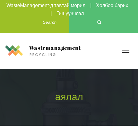
WasteManagement-д тавтай морил
Холбоо барих
Гишүүнчлэл
Wastemanagement
RECYCLING
аялал