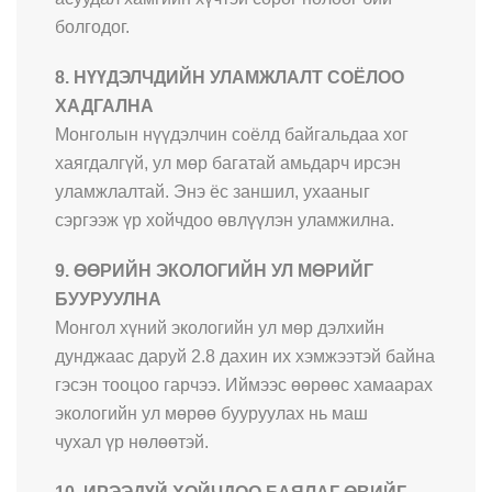
болгодог.
8. НҮҮДЭЛЧДИЙН УЛАМЖЛАЛТ СОЁЛОО
ХАДГАЛНА
Монголын нүүдэлчин соёлд байгальдаа хог
хаягдалгүй, ул мөр багатай амьдарч ирсэн
уламжлалтай. Энэ ёс заншил, ухааныг
сэргээж үр хойчдоо өвлүүлэн уламжилна.
9. ӨӨРИЙН ЭКОЛОГИЙН УЛ МӨРИЙГ
БУУРУУЛНА
Монгол хүний экологийн ул мөр дэлхийн
дунджаас даруй 2.8 дахин их хэмжээтэй байна
гэсэн тооцоо гарчээ. Иймээс өөрөөс хамаарах
экологийн ул мөрөө бууруулах нь маш
чухал үр нөлөөтэй.