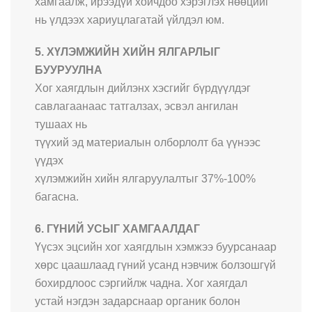
хамгаалж, ирээдүй хойчдоо хэрэглэх нөөцийг
нь үлдээх хариуцлагатай үйлдэл юм.
5. ХҮЛЭМЖИЙН ХИЙН ЯЛГАРЛЫГ
БУУРУУЛНА
Хог хаягдлын дийлэнх хэсгийг бүрдүүлдэг
савлагаанаас татгалзах, эсвэл ангилан
тушаах нь
түүхий эд материалын олборлолт ба үүнээс
үүдэх
хүлэмжийн хийн ялгаруулалтыг 37%-100%
багасна.
6. ГҮНИЙ УСЫГ ХАМГААЛДАГ
Үүсэх эцсийн хог хаягдлын хэмжээ буурсанаар
хөрс цаашлаад гүний усанд нэвчиж болзошгүй
бохирдлоос сэргийлж чадна. Хог хаягдал
устай нэгдэн задарснаар органик болон