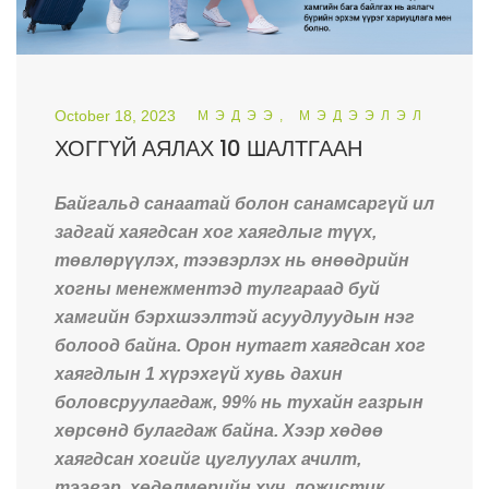
October 18, 2023
МЭДЭЭ, МЭДЭЭЛЭЛ
ХОГГҮЙ АЯЛАХ 10 ШАЛТГААН
Байгальд санаатай болон санамсаргүй ил
задгай хаягдсан хог хаягдлыг түүх,
төвлөрүүлэх, тээвэрлэх нь өнөөдрийн
хогны менежментэд тулгараад буй
хамгийн бэрхшээлтэй асуудлуудын нэг
болоод байна. Орон нутагт хаягдсан хог
хаягдлын 1 хүрэхгүй хувь дахин
боловсруулагдаж, 99% нь тухайн газрын
хөрсөнд булагдаж байна. Хээр хөдөө
хаягдсан хогийг цуглуулах ачилт,
тээвэр, хөдөлмөрийн хүч, ложистик