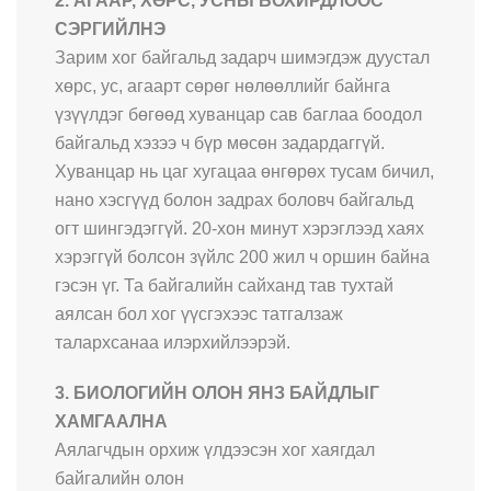
2. АГААР, ХӨРС, УСНЫ БОХИРДЛООС
СЭРГИЙЛНЭ
Зарим хог байгальд задарч шимэгдэж дуустал
хөрс, ус, агаарт сөрөг нөлөөллийг байнга
үзүүлдэг бөгөөд хуванцар сав баглаа боодол
байгальд хэзээ ч бүр мөсөн задардаггүй.
Хуванцар нь цаг хугацаа өнгөрөх тусам бичил,
нано хэсгүүд болон задрах боловч байгальд
огт шингэдэггүй. 20-хон минут хэрэглээд хаях
хэрэггүй болсон зүйлс 200 жил ч оршин байна
гэсэн үг. Та байгалийн сайханд тав тухтай
аялсан бол хог үүсгэхээс татгалзаж
талархсанаа илэрхийлээрэй.
3. БИОЛОГИЙН ОЛОН ЯНЗ БАЙДЛЫГ
ХАМГААЛНА
Аялагчдын орхиж үлдээсэн хог хаягдал
байгалийн олон