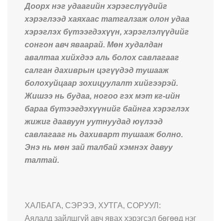
Доорх нэг удаагийн хэрэгслүүдийг
хэрэглээд хаяхаас татгалзаж олон удаа
хэрэглэх бүтээгдэхүүн, хэрэглэлүүдийг
сонгон авч яваарай. Мөн худалдан
авалтаа хийхдээ аль болох савлагааг
салган дахиврын цэгүүдэд тушааж
болохуйцаар зохицуулалт хийгээрэй.
Жишээ нь будаа, ногоо гэх мэт кг-ийн
бараа бүтээгдэхүүнийг байнга хэрэглэх
жижиг даавуун уутнуудад юүлээд
савлагааг нь дахиварт тушааж болно.
Энэ нь мөн зай талбай хэмнэх давуу
талтай.
ХАЛБАГА, СЭРЭЭ, ХУТГА, СОРУУЛ:
Аялалд зайлшгүй авч явах хэрэгсэл бѳгѳѳд нэг