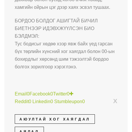
хамгийн ойрын цэг дээр хаях эсвэл тушаах.
БОРДОО БОЛДОГ АШИГТАЙ БИЧИЛ
БИЕТНЭЭР ИДЭВХЖҮҮЛСЭН БИО
БЭЛДМЭЛ:
Тус бодисыг хөдөө хээр явж байх үед гарсан
бүх төрлийн хүнсний хог хаягдал болон 00-ын
бохирдлыг хөрсөнд шим тэжээлтэй бордоо
болгох зорилгоор хэрэглэнэ.
Email
0
Facebook
0
Twitter
0
X
Reddit
0
Linkedin
0
Stumbleupon
0
АЮУЛТАЙ ХОГ ХАЯГДАЛ
АЯЛАЛ