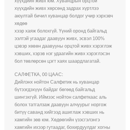
хүүхдийн живх юм. Хуванцрын орцтой
хүүхдийн живх хөрсөнд задрах хүртлээ
аюултай бичил хуванцар болдог учир хэрхэвч
хөдөө
хээр хаяж болохгүй. Үүний оронд байгальд
ээлтэй угаадаг даавуун живх, эсвэл 100%
цэвэр хөвөн даавууны орцтой живх хэрэглэж
хэвших, хэрэв нэг удаагийн живх хэрэглэсэн
бол төвлөрсөн цэгт хаях шаардлагатай.
САЛФЕТКА, 00 ЦААС:
Дийлэнх нойтон Салфетик нь хуванцар
бүтээгдэхүүн байдаг бөгөөд байгальд
шингэхгүй. Иймээс нойтон салфеткаас аль
болох татгалзаж даавуун алчуурыг норгож
битүү саванд хийгээд ашиглаж хэвших нь
хамгийн зөв юм. Хөдөөгийн үзэсгэлэнгэ
хамгийн ихээр гутаадаг, бохирдуулдаг хогны