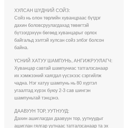
ХУЛСАН ШҮДНИЙ СОЙЗ:
Сойз нь олон төрлийн хуванцраас бүтдэг
дахин боловсруулагдахад төвөгтэй
бүтээгдэхүүн бөгөөд хуванцарыг орлох
байгальд ээлтэй хулсан сойз элбэг болсон
байна.
ҮСНИЙ ХАТУУ ШАМПУНЬ, АНГИЖРУУЛАГЧ:
Хуванцар савтай шампуниас татгалзсанаар
их хэмжээний хаягдал үүсэхээс сэргийлж
чадна. Нэг хатуу шампунь нь 80 хүртэл
угаалтад хүрэх буюу 2-3 сав шингэн
шампуньтай тэнцэнэ.
ДААВУУН ТОР, УУТНУУД:
Дахин ашиглагдах даавуун тор, уутнуудыг
ашиглан гялгар уутнаас татгалзсанаар та эх