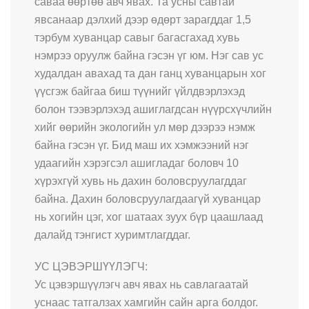
саваа өөртөө авч явах. Та усны савтай
явсанаар дэлхий дээр өдөрт зарагддаг 1,5
тэрбум хуванцар савыг багасгахад хувь
нэмрээ оруулж байна гэсэн үг юм. Нэг сав ус
худалдан авахад та дан ганц хуванцарын хог
үүсгэж байгаа биш түүнийг үйлдвэрлэхэд
болон тээвэрлэхэд ашиглагдсан нүүрсхүчлийн
хийг өөрийн экологийн ул мөр дээрээ нэмж
байна гэсэн үг. Бид маш их хэмжээний нэг
удаагийн хэрэгсэл ашигладаг боловч 10
хүрэхгүй хувь нь дахин боловсруулагддаг
байна. Дахин боловсруулагдаагүй хуванцар
нь хогийн цэг, хог шатаах зуух бүр цаашлаад
далайд тэнгист хуримтлагддаг.
УС ЦЭВЭРШҮҮЛЭГЧ:
Ус цэвэршүүлэгч авч явах нь савлагаатай
уснаас татгалзах хамгийн сайн арга болдог.