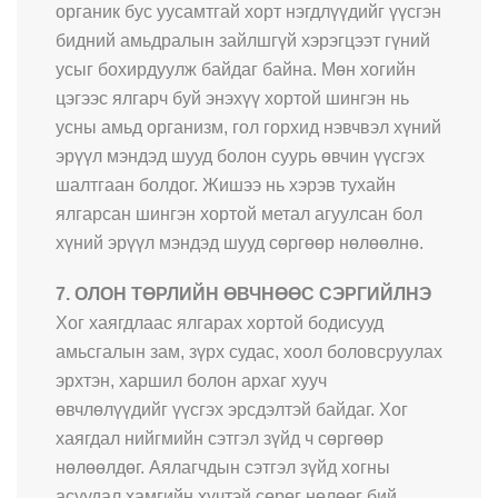
органик бус уусамтгай хорт нэгдлүүдийг үүсгэн
бидний амьдралын зайлшгүй хэрэгцээт гүний
усыг бохирдуулж байдаг байна. Мөн хогийн
цэгээс ялгарч буй энэхүү хортой шингэн нь
усны амьд организм, гол горхид нэвчвэл хүний
эрүүл мэндэд шууд болон суурь өвчин үүсгэх
шалтгаан болдог. Жишээ нь хэрэв тухайн
ялгарсан шингэн хортой метал агуулсан бол
хүний эрүүл мэндэд шууд сөргөөр нөлөөлнө.
7. ОЛОН ТӨРЛИЙН ӨВЧНӨӨС СЭРГИЙЛНЭ
Хог хаягдлаас ялгарах хортой бодисууд
амьсгалын зам, зүрх судас, хоол боловсруулах
эрхтэн, харшил болон архаг хууч
өвчлөлүүдийг үүсгэх эрсдэлтэй байдаг. Хог
хаягдал нийгмийн сэтгэл зүйд ч сөргөөр
нөлөөлдөг. Аялагчдын сэтгэл зүйд хогны
асуудал хамгийн хүчтэй сөрөг нөлөөг бий