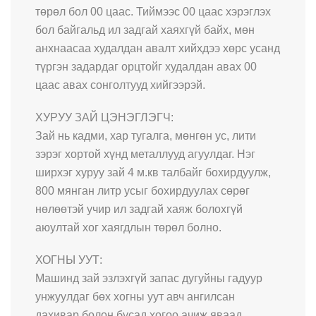
төрөл бол 00 цаас. Тиймээс 00 цаас хэрэглэх
бол байгальд ил задгай хаяхгүй байх, мөн
анхнаасаа худалдан авалт хийхдээ хөрс усанд
түргэн задардаг орцтойг худалдан авах 00
цаас авах сонголтууд хийгээрэй.
ХУРУУ ЗАЙ ЦЭНЭГЛЭГЧ:
Зай нь кадми, хар тугалга, мөнгөн ус, лити
зэрэг хортой хүнд металлууд агуулдаг. Нэг
ширхэг хуруу зай 4 м.кв талбайг бохирдуулж,
800 мянган литр усыг бохирдуулах сөрөг
нөлөөтэй учир ил задгай хаяж болохгүй
аюултай хог хаягдлын төрөл болно.
ХОГНЫ УУТ:
Машинд зай эзлэхгүй запас дугуйны гадуур
унжуулдаг бөх хогны уут авч ангилсан
дахивар болон бусад хогоо ачиж яваад,