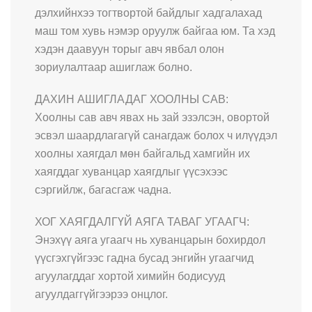
дэлхийнхээ тогтвортой байдлыг хадгалахад
маш том хувь нэмэр оруулж байгаа юм. Та хэд
хэдэн даавуун торыг авч явбал олон
зориулалтаар ашиглаж болно.
ДАХИН АШИГЛАДАГ ХООЛНЫ САВ:
Хоолны сав авч явах нь зай эзэлсэн, овортой
эсвэл шаардлагагүй санагдаж болох ч илүүдэл
хоолны хаягдал мөн байгальд хамгийн их
хаягддаг хуванцар хаягдлыг үүсэхээс
сэргийлж, багасгаж чадна.
ХОГ ХАЯГДАЛГҮЙ АЯГА ТАВАГ УГААГЧ:
Энэхүү аяга угаагч нь хуванцарын бохирдол
үүсгэхгүйгээс гадна бусад энгийн угаагчид
агуулагддаг хортой химийн бодисууд
агуулдаггүйгээрээ онцлог.