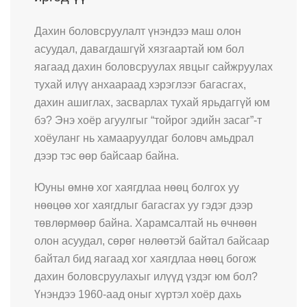
Дахин боловсруулалт үнэндээ маш олон
асуудал, давагдашгүй хязгаартай юм бол
яагаад дахин боловсруулах явцыг сайжруулах
тухай илүү анхаараад хэрэглээг багасгах,
дахин ашиглах, засварлах тухай ярьдаггүй юм
бэ? Энэ хоёр агуулгыг “тойрог эдийн засаг”-т
хоёуланг нь хамааруулдаг боловч амьдрал
дээр тэс өөр байсаар байна.
Юуны өмнө хог хаягдлаа нөөц болгох уу
нөөцөө хог хаягдлыг багасгах уу гэдэг дээр
төвлөрмөөр байна. Харамсалтай нь өчнөөн
олон асуудал, сөрөг нөлөөтэй байтал байсаар
байтал бид яагаад хог хаягдлаа нөөц богож
дахин боловсруулахыг илүүд үздэг юм бол?
Үнэндээ 1960-аад оныг хүртэл хоёр дахь