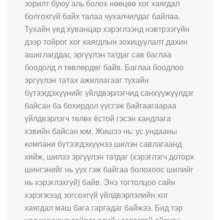
зорилт буюу аль болох нөөцөө хог хаягдал
болгохгүй байх талаа чухалчилдаг байлаа.
Тухайн үед хуванцар хэрэглээнд нэвтрээгүйн
дээр тойрог хог хаягдлын зохицуулалт дахин
ашиглагддаг, эргүүлэн татдаг сав баглаа
боодолд л төвлөрдөг байв. Баглаа боодлоо
эргүүлэн татах ажиллагааг тухайн
бүтээгдэхүүнийг үйлдвэрлэгчид санхүүжүүлдэг
байсан ба бохирдол үүсгэж байгаагаараа
үйлдвэрлэгч төлөх ёстой гэсэн хандлага
хэвийн байсан юм. Жишээ нь: ус ундааны
компани бүтээгдэхүүнээ шилэн савлагаанд
хийж, шилээ эргүүлэн татдаг (хэрэглэгч доторх
шингэнийг нь уух гэж байгаа болохоос шилийг
нь хэрэглэхгүй) байв. Энэ тогтолцоо сайн
хэрэгжээд зогсохгүй үйлдвэрлэлийн хог
хаягдал маш бага гаргадаг байжээ. Бид тэр