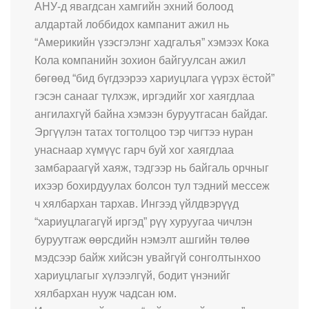
АНУ-д явагдсан хамгийн эхний болоод
алдартай лоббидох кампанит ажил нь
“Америкийн үзэсгэлэнг хадгалъя” хэмээх Кока
Кола компанийн зохион байгуулсан ажил
бөгөөд “бид бүгдээрээ хариуцлага үүрэх ёстой”
гэсэн санааг түлхэж, иргэдийг хог хаягдлаа
ангилахгүй байна хэмээн буруутгасан байдаг.
Эргүүлэн татах тогтолцоо тэр чигтээ нуран
унаснаар хүмүүс гарч буй хог хаягдлаа
замбараагүй хаяж, тэдгээр нь байгаль орчныг
ихээр бохирдуулах болсон тул тэдний мессеж
ч хялбархан тархав. Ингээд үйлдвэрүүд
“хариуцлагагүй иргэд” рүү хуруугаа чичлэн
буруутгаж өөрсдийн нэмэлт ашгийн төлөө
мэдсээр байж хийсэн увайгүй сонголтынхоо
хариуцлагыг хүлээлгүй, бодит үнэнийг
хялбархан нууж чадсан юм.