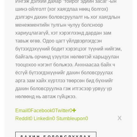
Ингэж дэлхий даяар “тойрог эдийн засаг”-ын
шинэ ойлголт (хог хаягдлаа нөөц болгох)
дэлгэрч дахин боловсруулалт нь хог хаягдлын
менежментийн тулгын чулуу болсноор
хариуцлагагүй, хэт хэрэглээнд дардан зам
тавьж өгөв. Одоо цагт үйлдвэрлэгдсэн
бүтээгдэхүүний бодит хэрэгцээг түүний нийгэм,
байгаль орчинд үзүүлэх нөлөөтэй харьцуулан
тооцохоо нэгэнт больжээ. Анхнаасаа байх ч
ёсгүй бүтээгдэхүүнийг дахин боловсруулах
арга зам хайх хүртлээ төөрсөн бид бүхнийг
дахин боловсруулна гэж итгэсээр урвуу үр
нөлөөнд нь автаж гүйцжээ.
Email
0
Facebook
0
Twitter
0
X
Reddit
0
Linkedin
0
Stumbleupon
0