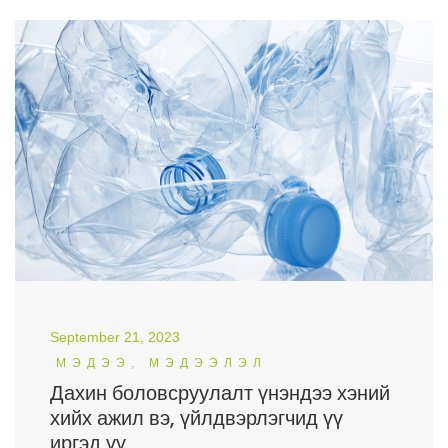
September 21, 2023
МЭДЭЭ, МЭДЭЭЛЭЛ
Дахин боловсруулалт үнэндээ хэний
хийх ажил вэ, үйлдвэрлэгчид үү
иргэд үү