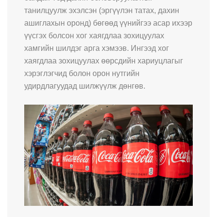
танилцуулж эхэлсэн (эргүүлэн татах, дахин
ашиглахын оронд) бөгөөд үүнийгээ асар ихээр
үүсгэх болсон хог хаягдлаа зохицуулах
хамгийн шилдэг арга хэмээв. Ингээд хог
хаягдлаа зохицуулах өөрсдийн хариуцлагыг
хэрэглэгчид болон орон нутгийн
удирдлагуудад шилжүүлж дөнгөв.