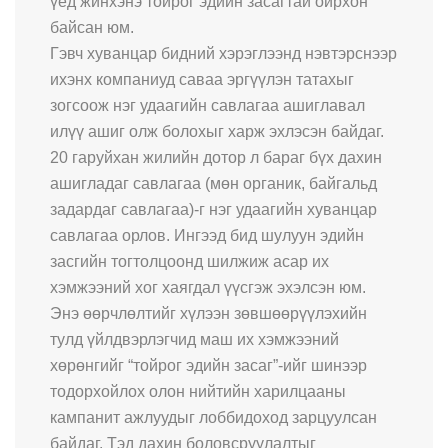
үед жинхэнэ тойрог эдийн засагтай ойрхон
байсан юм.
Гэвч хуванцар бидний хэрэглээнд нэвтэрснээр
ихэнх компаниуд саваа эргүүлэн татахыг
зогсоож нэг удаагийн савлагаа ашиглавал
илүү ашиг олж болохыг харж эхлэсэн байдаг.
20 гаруйхан жилийн дотор л бараг бүх дахин
ашигладаг савлагаа (мөн органик, байгальд
задардаг савлагаа)-г нэг удаагийн хуванцар
савлагаа орлов. Ингээд бид шулуун эдийн
засгийн тогтолцоонд шилжиж асар их
хэмжээний хог хаягдал үүсгэж эхэлсэн юм.
Энэ өөрчлөлтийг хүлээн зөвшөөрүүлэхийн
тулд үйлдвэрлэгчид маш их хэмжээний
хөрөнгийг “тойрог эдийн засаг”-ийг шинээр
тодорхойлох олон нийтийн харилцааны
кампанит ажлуудыг лоббидоход зарцуулсан
байдаг. Тэд дахин боловсруулалтыг