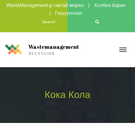
WasteManagement-д тавтай морил
Холбоо барих
Гишүүнчлэл
Wastemanagement
RECYCLING
Кока Кола