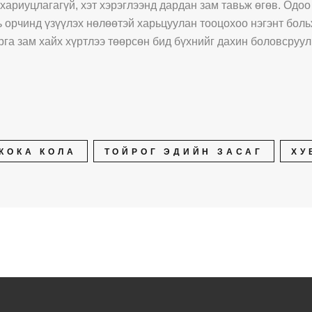
ариуцлагагүй, хэт хэрэглээнд дардан зам тавьж өгөв. Одоо 
ь орчинд үзүүлэх нөлөөтэй харьцуулан тооцохоо нэгэнт боль
рга зам хайх хүртлээ төөрсөн бид бүхнийг дахин боловсруул
КОКА КОЛА
ТОЙРОГ ЭДИЙН ЗАСАГ
ХУ