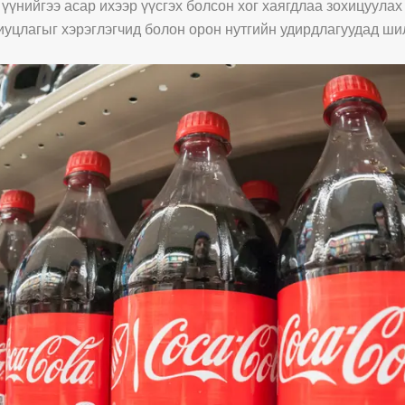
үүнийгээ асар ихээр үүсгэх болсон хог хаягдлаа зохицуулах
иуцлагыг хэрэглэгчид болон орон нутгийн удирдлагуудад ши