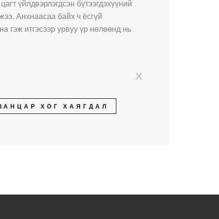
цагт үйлдвэрлэгдсэн бүтээгдэхүүний
жээ. Анхнаасаа байх ч ёсгүй
на гэж итгэсээр урвуу үр нөлөөнд нь
X
ВАНЦАР ХОГ ХАЯГДАЛ