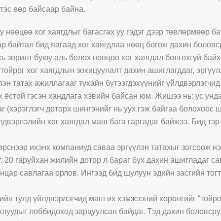
тэс өөр байсаар байна.
у нөөцөө хог хаягдлыг багасгах уу гэдэг дээр төвлөрмөөр б
ар байтал бид яагаад хог хаягдлаа нөөц богож дахин боловс
ь зорилт буюу аль болох нөөцөө хог хаягдал болгохгүй байх
тойрог хог хаягдлын зохицуулалт дахин ашиглагддаг, эргүүл
лэн татах ажиллагааг тухайн бүтээгдэхүүнийг үйлдвэрлэгчи
х ёстой гэсэн хандлага хэвийн байсан юм. Жишээ нь: ус ун
г (хэрэглэгч доторх шингэнийг нь уух гэж байгаа болохоос ш
лдвэрлэлийн хог хаягдал маш бага гаргадаг байжээ. Бид тэр
эрснээр ихэнх компаниуд саваа эргүүлэн татахыг зогсоож н
. 20 гаруйхан жилийн дотор л бараг бүх дахин ашигладаг са
ванцар савлагаа орлов. Ингээд бид шулуун эдийн засгийн т
йн тулд үйлдвэрлэгчид маш их хэмжээний хөрөнгийг “тойро
луудыг лоббидоход зарцуулсан байдаг. Тэд дахин боловсру