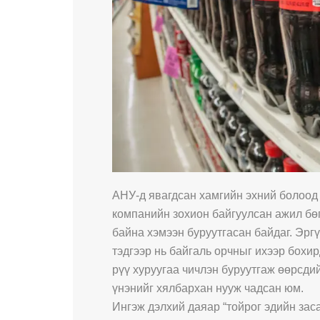
АНУ-д явагдсан хамгийн эхний болоод 
компанийн зохион байгуулсан ажил бөгө
байна хэмээн буруутгасан байдаг. Эргү
тэдгээр нь байгаль орчныг ихээр бохи
рүү хуруугаа чичлэн буруутгаж өөрсди
үнэнийг хялбархан нууж чадсан юм.
Ингэж дэлхий даяар “тойрог эдийн заса