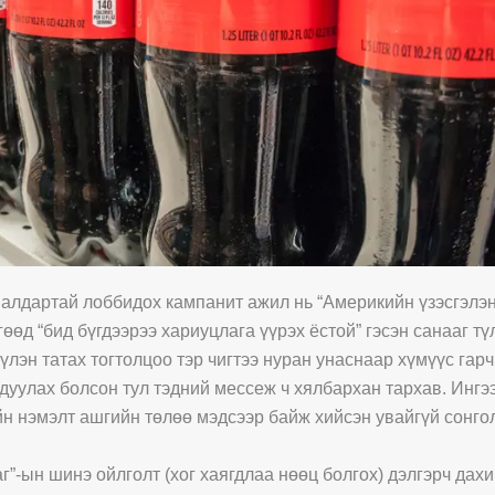
алдартай лоббидох кампанит ажил нь “Америкийн үзэсгэлэн
өд “бид бүгдээрээ хариуцлага үүрэх ёстой” гэсэн санааг тү
үлэн татах тогтолцоо тэр чигтээ нуран унаснаар хүмүүс гарч
рдуулах болсон тул тэдний мессеж ч хялбархан тархав. Ингэ
йн нэмэлт ашгийн төлөө мэдсээр байж хийсэн увайгүй сонго
г”-ын шинэ ойлголт (хог хаягдлаа нөөц болгох) дэлгэрч дах