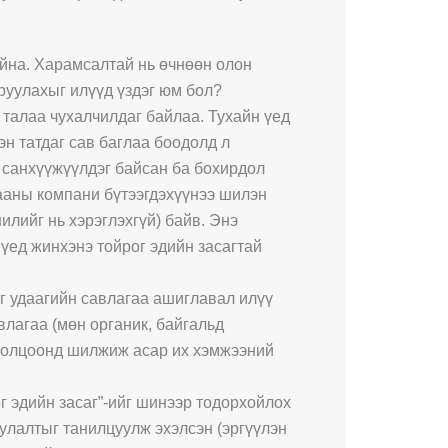
айна. Харамсалтай нь өчнөөн олон
руулахыг илүүд үздэг юм бол?
 талаа чухалчилдаг байлаа. Тухайн үед
эн татдаг сав баглаа боодолд л
д санхүүжүүлдэг байсан ба бохирдол
дааны компани бүтээгдэхүүнээ шилэн
илийг нь хэрэглэхгүй) байв. Энэ
 үед жинхэнэ тойрог эдийн засагтай
эг удаагийн савлагаа ашиглавал илүү
влагаа (мөн органик, байгальд
огтолцоонд шилжиж асар их хэмжээний
г эдийн засаг”-ийг шинээр тодорхойлох
улалтыг танилцуулж эхэлсэн (эргүүлэн