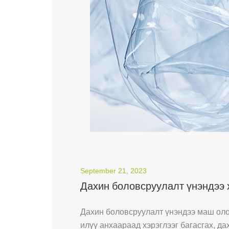
September 21, 2023
Дахин боловсруулалт үнэндээ х
Дахин боловсруулалт үнэндээ маш оло
илүү анхаараад хэрэглээг багасгах, да