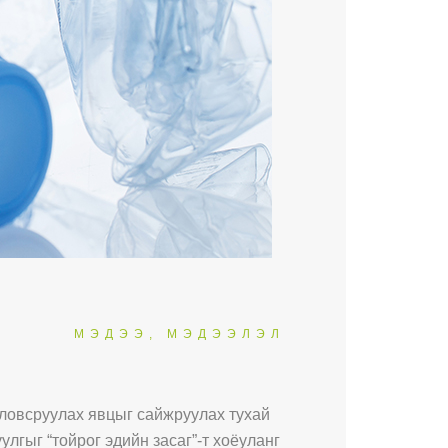
МЭДЭЭ, МЭДЭЭЛЭЛ
оловсруулах явцыг сайжруулах тухай
улгыг “тойрог эдийн засаг”-т хоёуланг