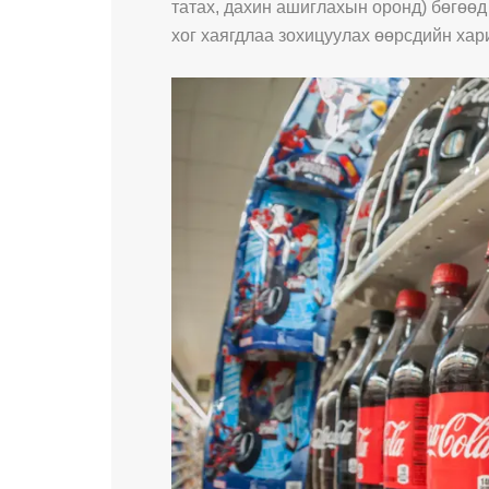
татах, дахин ашиглахын оронд) бөгөөд 
хог хаягдлаа зохицуулах өөрсдийн хар