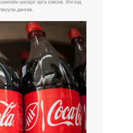
 хамгийн шилдэг арга хэмээв. Ингээд
лжүүлж дөнгөв.