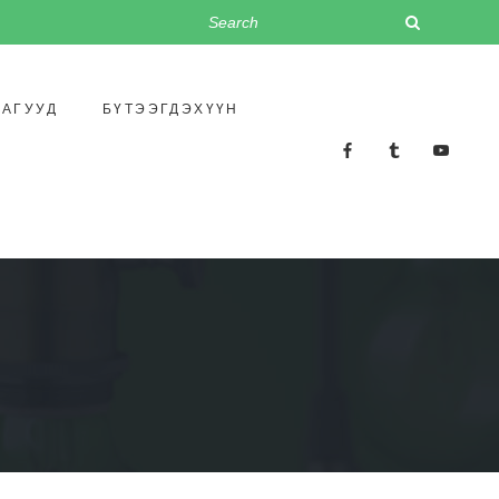
ЛАГУУД
БҮТЭЭГДЭХҮҮН