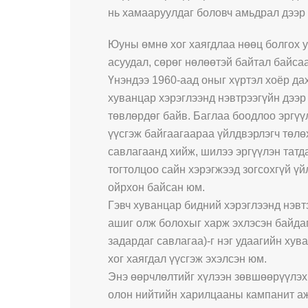
нь хамааруулдаг боловч амьдрал дээр 
Юуны өмнө хог хаягдлаа нөөц болгох у
асуудал, сөрөг нөлөөтэй байтал байса
Үнэндээ 1960-аад оныг хүртэл хоёр дах
хуванцар хэрэглээнд нэвтрээгүйн дээр 
төвлөрдөг байв. Баглаа боодлоо эргүү
үүсгэж байгаагаараа үйлдвэрлэгч төлө
савлагаанд хийж, шилээ эргүүлэн татда
тогтолцоо сайн хэрэгжээд зогсохгүй үй
ойрхон байсан юм.
Гэвч хуванцар бидний хэрэглээнд нэвт
ашиг олж болохыг харж эхлэсэн байдаг
задардаг савлагаа)-г нэг удаагийн ху
хог хаягдал үүсгэж эхэлсэн юм.
Энэ өөрчлөлтийг хүлээн зөвшөөрүүлэхи
олон нийтийн харилцааны кампанит аж