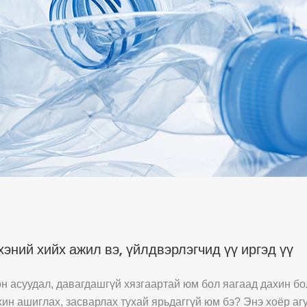
эний хийх ажил вэ, үйлдвэрлэгчид үү иргэд үү
н асуудал, давагдашгүй хязгаартай юм бол яагаад дахин б
хин ашиглах, засварлах тухай ярьдаггүй юм бэ? Энэ хоёр агу