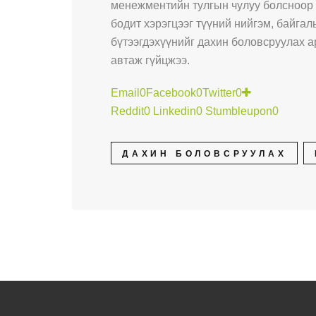
менежментийн тулгын чулуу болсноор х
бодит хэрэгцээг түүний нийгэм, байгал
бүтээгдэхүүнийг дахин боловсруулах а
автаж гүйцжээ.
Email
0
Facebook
0
Twitter
0
Reddit
0
Linkedin
0
Stumbleupon
0
ДАХИН БОЛОВСРУУЛАХ