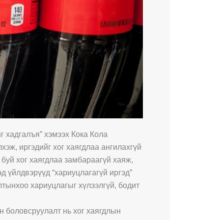
г хадгалъя” хэмээх Кока Кола
лхэж, иргэдийг хог хаягдлаа ангилахгүй
 буй хог хаягдлаа замбараагүй хаяж,
эд үйлдвэрүүд “хариуцлагагүй иргэд”
лтынхоо хариуцлагыг хүлээлгүй, бодит
ин боловсруулалт нь хог хаягдлын