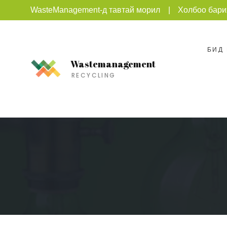
WasteManagement-д тавтай морил
Холбоо бари
БИД
Wastemanagement
RECYCLING