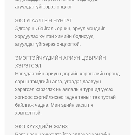
агуулдаггүйгээрээ онцлог.
ЭКО УГААЛГЫН НУНТАГ:
Эдгээр нь байгаль орчин, эрүүл мэндийг
хордуулах хүчтэй химийн бодисууд
агуулдаггүйгээрээ онцлогтой.
ЭМЭГТЭЙЧҮҮДИЙН АРИУН ЦЭВРИЙН
ХЭРЭГСЭЛ:
Нэг удаагийн ариун цэврийн хэрэгслийн оронд
сарын тэмдгийн аяга, угаадаг даавуун
хэрэгсэл хэрэглэх нь аялалын туршид үүсэх
хогноос сэргийлэхээс гадна таныг тав тухтай
байлгаж чадна. Мөн эдийн засагт ч
хэмнэлттэй.
ЭКО ХҮҮХДИЙН ЖИВХ:
Бага насны хүүхэдтэйгээ аялахад хамгийн