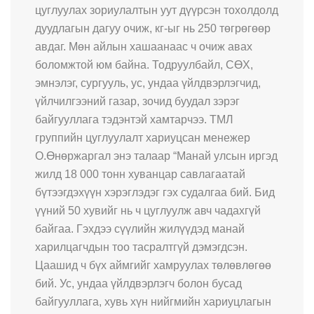
цуглуулах зориулалтын уут дүүрсэн тохолдолд
дуудлагын дагуу очиж, кг-ыг нь 250 төгрөгөөр
авдаг. Мөн айлын хашаанаас ч очиж авах
боломжтой юм байна. Тодруулбайл, СӨХ,
эмнэлэг, сургууль, ус, ундаа үйлдвэрлэгчид,
үйлчилгээний газар, зочид буудал зэрэг
байгууллага тэдэнтэй хамтарчээ. ТМЛ
группийн цуглуулалт хариуцсан менежер
О.Өнөржаргал энэ талаар “Манай улсын иргэд
жилд 18 000 тонн хуванцар савлагаатай
бүтээгдэхүүн хэрэглэдэг гэх судалгаа бий. Бид
үүний 50 хувийг нь ч цуглуулж авч чадахгүй
байгаа. Гэхдээ сүүлийн жилүүдэд манай
харилцагчдын тоо тасралтгүй дэмэгдсэн.
Цаашид ч бүх аймгийг хамруулах төлөвлөгөө
бий. Ус, ундаа үйлдвэрлэгч болон бусад
байгууллага, хувь хүн нийгмийн хариуцлагын