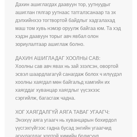
Дахин ашиглагдах даавуун тор, уутнуудыг
ашиглан гялгар уутнаас татгалзсанаар та эх
дэлхийнхээ тогтвортой байдлыг хадгалахад
маш том хувь нэмэр оруулж байгаа юм. Та хэд
хэдэн даавуун торыг авч явбал олон
зориулалтаар ашиглаж болно.
ДАХИН АШИГЛАДАГ ХООЛНЫ САВ:
Хоолны сав авч явах нь зай эзэлсэн, овортой
эсвэл шаардлагагүй санагдаж болох ч илүүдэл
хоолны хаягдал мөн байгальд хамгийн их
хаягддаг хуванцар хаягдлыг үүсэхээс
сэргийлж, багасгаж чадна.
ХОГ ХАЯГДАЛГҮЙ АЯГА ТАВАГ УГААГЧ:
Энэхүү аяга угаагч нь хуванцарын бохирдол
үүсгэхгүйгээс гадна бусад энгийн угаагчид
агуулагддаг хортой химийн бодисууд