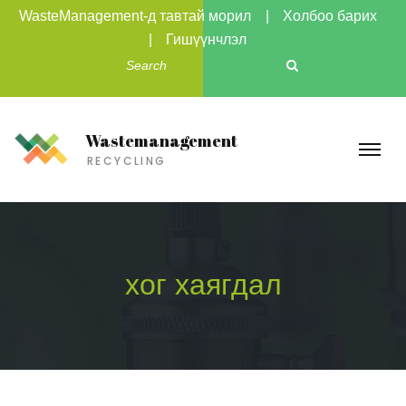
WasteManagement-д тавтай морил
Холбоо барих
Гишүүнчлэл
Wastemanagement
RECYCLING
хог хаягдал