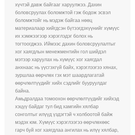
хүчтэй давж байгааг харуулжээ. Дахин
боловсруулах боломжтой гэж бодож эсвэл
боломжтойг нь мэдэж байгаа нөөц
материалаар хийгдсэн бүтээгдэхүүнийг хүмүүс
их хэмжээгээр хэрэглэдэг болох нь
тогтоогджээ. Иймээс дахин боловсруулалтыг
хог хаягдлын менежментийн гол шийдэл
мэтээр харуулах нь хүмүүс хог хаягдал
анхнаас нь үүсгэхгүй байх, хэрэглээгээ хянах,
зуршлаа өөрчлөх гэх мэт шаардлагатай
өөрчлөлтүүдийг хийх сэдлийг бууруулдаг
байна.
Амьдралдаа томоохон өөрчлөлтүүдийг хийхэд
хэцүү байдаг тул бид хамгийн хялбар
сонголтыг илүүд үздэгтэй ч холбоотой байж
мэдэх юм. Хүмүүс хэрэглээгээ өөрчлөхөөс
гарч буй хог хаягдлаа ангилах нь илүү хялбар,