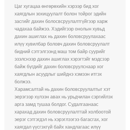
Цаг хугацаа өнгөрөхийн хэрээр бид хог
хаягдлын зохицуулалт болон тойрог эдийн
засгийг дахин болосвсруулалтгүйгээр харж
чадахаа байжээ. Хэдийгээр онолын хувьд
дахин ашиглах нь дахин боловсруулахаас
илүү хувилбар боловч дахин боловсруулалт
бидний сэтгэлгээнд маш том байр суурийг
эзэлснээр дахин ашиглах хэрэгтэйг мэдсээр
байж бүгдийг дахин боловсруулснаар хог
хаягдлын асуудлыг шийднэ хэмээн итгэх
болжээ.
Харамсалтай нь дахин боловсруулалтыг хэт
эерэгээр хүлээн авах нь урьдчилан сэргийлэх
арга замд тушаа болдог. Судалгаанаас
харахад дахин боловсруулалттай холбоотой
эерэг сэтгэгдэл нь хэрэглээгээ багасгах, хог
хаягдал үүсгэхгүй байх хандлагаас илүү