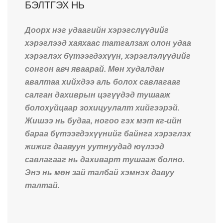
БЭЛТГЭХ НЬ
Доорх нэг удаагийн хэрэгслүүдийг
хэрэглээд хаяхаас татгалзаж олон удаа
хэрэглэх бүтээгдэхүүн, хэрэглэлүүдийг
сонгон авч яваарай. Мөн худалдан
авалтаа хийхдээ аль болох савлагааг
салган дахиврын цэгүүдэд тушааж
болохуйцаар зохицуулалт хийгээрэй.
Жишээ нь будаа, ногоо гэх мэт кг-ийн
бараа бүтээгдэхүүнийг байнга хэрэглэх
жижиг даавуун уутнуудад юүлээд
савлагааг нь дахиварт тушааж болно.
Энэ нь мөн зай талбай хэмнэх давуу
талтай.