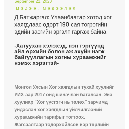
September 21, 2023
МЭДЭЭ, МЭДЭЭЛЭЛ
Д.Батжаргал: Улаанбаатар хотод хог
хаягдлаас өдөрт 190 сая төгрөгийн
эдийн засгийн эргэлт гаргаж байна
-Хатуухан хэлэхэд, нэн тэргүүнд
айл өрхийн болон аж ахуйн нэгж
байгууллагын хогны хураамжийг
нэмэх хэрэгтэй-
Монгол Улсын Хог хаягдлын тухай хуулийг
УИХ-аар 2017 онд шинэчлэн баталсан. Энэ
хуулиар “Хог үүсгэгч нь төлөх” зарчимд
үндэслэн хог хаягдлын үйлчилгээний
хураамжийн тарифыг тогтоох.
Жагсаалтаар тодорхойлсон нэр төрлийн