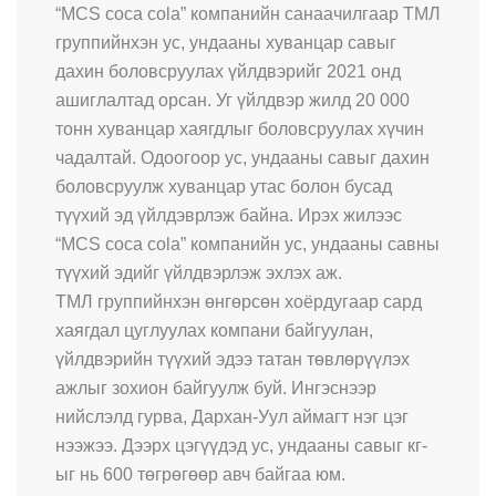
“MCS coca cola” компанийн санаачилгаар ТМЛ
группийнхэн ус, ундааны хуванцар савыг
дахин боловсруулах үйлдвэрийг 2021 онд
ашиглалтад орсан. Уг үйлдвэр жилд 20 000
тонн хуванцар хаягдлыг боловсруулах хүчин
чадалтай. Одоогоор ус, ундааны савыг дахин
боловсруулж хуванцар утас болон бусад
түүхий эд үйлдэврлэж байна. Ирэх жилээс
“MCS coca cola” компанийн ус, ундааны савны
түүхий эдийг үйлдвэрлэж эхлэх аж.
ТМЛ группийнхэн өнгөрсөн хоёрдугаар сард
хаягдал цуглуулах компани байгуулан,
үйлдвэрийн түүхий эдээ татан төвлөрүүлэх
ажлыг зохион байгуулж буй. Ингэснээр
нийслэлд гурва, Дархан-Уул аймагт нэг цэг
нээжээ. Дээрх цэгүүдэд ус, ундааны савыг кг-
ыг нь 600 төгрөгөөр авч байгаа юм.