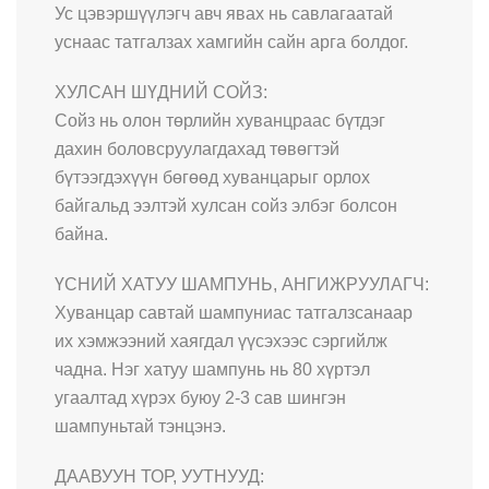
Ус цэвэршүүлэгч авч явах нь савлагаатай
уснаас татгалзах хамгийн сайн арга болдог.
ХУЛСАН ШҮДНИЙ СОЙЗ:
Сойз нь олон төрлийн хуванцраас бүтдэг
дахин боловсруулагдахад төвөгтэй
бүтээгдэхүүн бөгөөд хуванцарыг орлох
байгальд ээлтэй хулсан сойз элбэг болсон
байна.
ҮСНИЙ ХАТУУ ШАМПУНЬ, АНГИЖРУУЛАГЧ:
Хуванцар савтай шампуниас татгалзсанаар
их хэмжээний хаягдал үүсэхээс сэргийлж
чадна. Нэг хатуу шампунь нь 80 хүртэл
угаалтад хүрэх буюу 2-3 сав шингэн
шампуньтай тэнцэнэ.
ДААВУУН ТОР, УУТНУУД: