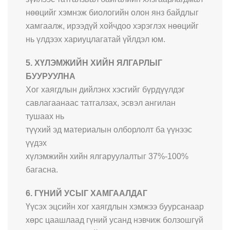
нөөцийг хэмнэж биологийн олон янз байдлыг
хамгаалж, ирээдүй хойчдоо хэрэглэх нөөцийг
нь үлдээх хариуцлагатай үйлдэл юм.
5. ХҮЛЭМЖИЙН ХИЙН ЯЛГАРЛЫГ
БУУРУУЛНА
Хог хаягдлын дийлэнх хэсгийг бүрдүүлдэг
савлагаанаас татгалзах, эсвэл ангилан
тушаах нь
түүхий эд материалын олборлолт ба үүнээс
үүдэх
хүлэмжийн хийн ялгаруулалтыг 37%-100%
багасна.
6. ГҮНИЙ УСЫГ ХАМГААЛДАГ
Үүсэх эцсийн хог хаягдлын хэмжээ буурсанаар
хөрс цаашлаад гүний усанд нэвчиж болзошгүй