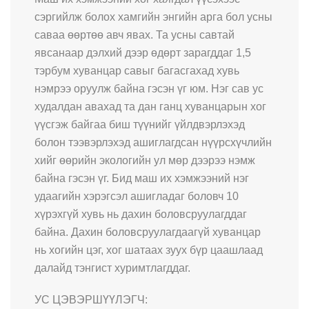
сэргийлж болох хамгийн энгийн арга бол усны
саваа өөртөө авч явах. Та усны савтай
явсанаар дэлхий дээр өдөрт зарагддаг 1,5
тэрбум хуванцар савыг багасгахад хувь
нэмрээ оруулж байна гэсэн үг юм. Нэг сав ус
худалдан авахад та дан ганц хуванцарын хог
үүсгэж байгаа биш түүнийг үйлдвэрлэхэд
болон тээвэрлэхэд ашиглагдсан нүүрсхүчлийн
хийг өөрийн экологийн ул мөр дээрээ нэмж
байна гэсэн үг. Бид маш их хэмжээний нэг
удаагийн хэрэгсэл ашигладаг боловч 10
хүрэхгүй хувь нь дахин боловсруулагддаг
байна. Дахин боловсруулагдаагүй хуванцар
нь хогийн цэг, хог шатаах зуух бүр цаашлаад
далайд тэнгист хуримтлагддаг.
УС ЦЭВЭРШҮҮЛЭГЧ: