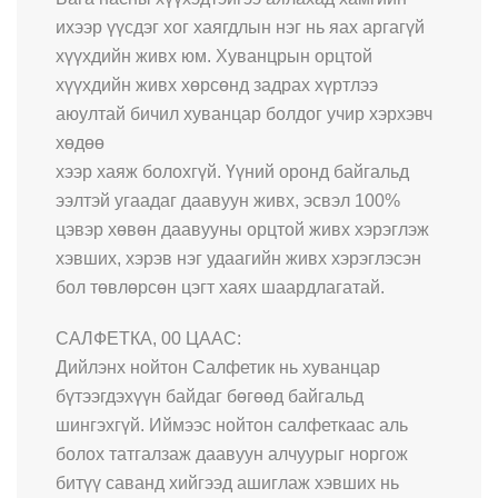
ихээр үүсдэг хог хаягдлын нэг нь яах аргагүй
хүүхдийн живх юм. Хуванцрын орцтой
хүүхдийн живх хөрсөнд задрах хүртлээ
аюултай бичил хуванцар болдог учир хэрхэвч
хөдөө
хээр хаяж болохгүй. Үүний оронд байгальд
ээлтэй угаадаг даавуун живх, эсвэл 100%
цэвэр хөвөн даавууны орцтой живх хэрэглэж
хэвших, хэрэв нэг удаагийн живх хэрэглэсэн
бол төвлөрсөн цэгт хаях шаардлагатай.
САЛФЕТКА, 00 ЦААС:
Дийлэнх нойтон Салфетик нь хуванцар
бүтээгдэхүүн байдаг бөгөөд байгальд
шингэхгүй. Иймээс нойтон салфеткаас аль
болох татгалзаж даавуун алчуурыг норгож
битүү саванд хийгээд ашиглаж хэвших нь