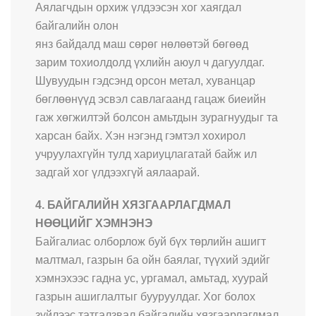
Аялагчдын орхиж үлдээсэн хог хаягдал
байгалийн олон
янз байдалд маш сөрөг нөлөөтэй бөгөөд
зарим тохиолдолд үхлийн аюул ч дагуулдаг.
Шувуудын гэдсэнд орсон метал, хуванцар
бөглөөнүүд эсвэл савлагаанд гацаж биеийн
гаж хөгжилтэй болсон амьтдын зурагнуудыг та
харсан байх. Хэн нэгэнд гэмтэл хохирол
учруулахгүйн тулд хариуцлагатай байж ил
задгай хог үлдээхгүй аялаарай.
4. БАЙГАЛИЙН ХЯЗГААРЛАГДМАЛ
НӨӨЦИЙГ ХЭМНЭНЭ
Байгалиас олборлож буй бүх төрлийн ашигт
малтмал, газрын ба ойн баялаг, түүхий эдийг
хэмнэхээс гадна ус, ургамал, амьтад, хуурай
газрын ашиглалтыг бууруулдаг. Хог болох
зүйлээс татгалзвал байгалийн хязгаарлагдмал