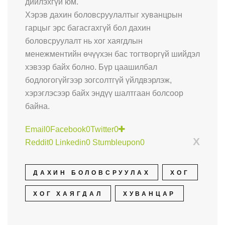
дийлэхгүй юм.
Хэрэв дахин боловсруулалтыг хуванцрын
гарцыг эрс багасгахгүй бол дахин
боловсруулалт нь хог хаягдлын
менежментийн өчүүхэн бас тогтворгүй шийдэл
хэвээр байх болно. Бүр цаашилбал
бодлогогүйгээр зогсолтгүй үйлдвэрлэж,
хэрэглэсээр байх эндүү шалтгаан болсоор
байна.
Email
0
Facebook
0
Twitter
0
X
Reddit
0
Linkedin
0
Stumbleupon
0
ДАХИН БОЛОВСРУУЛАХ
ХОГ
ХОГ ХАЯГДАЛ
ХУВАНЦАР