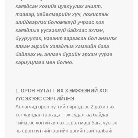
хаягдсан хогийг цуглуулах ачилт,
тээвэр, хөдөлмөрийн хүч, ложистик
шийдвэрлэх боломжгүй учраас хог
хаягдлыг үүсгэхгүй байхаас эхлэн,
бууруулах, нэгэнт гаргасан бол ангилж
ялган эцсийн хаягдлыг хамгийн бага
байлгах нь аялагч бүрийн эрхэм үүрэг
хариуцлага мөн болно.
1. ОРОН НУТАГТ ИХ ХЭМЖЭЭНИЙ ХОГ
ҮҮСЭХЭЭС СЭРГИЙЛНЭ
Аялагчид орон нутгийн иргэдээс 2 дахин их
хог хаягдал гаргадаг гэх судалгаа байдаг
Тиймээс хоггүй аялах эсвэл маш бага үүсгэх
нь орон нутгийн хогийн цэгийн зай талбайг