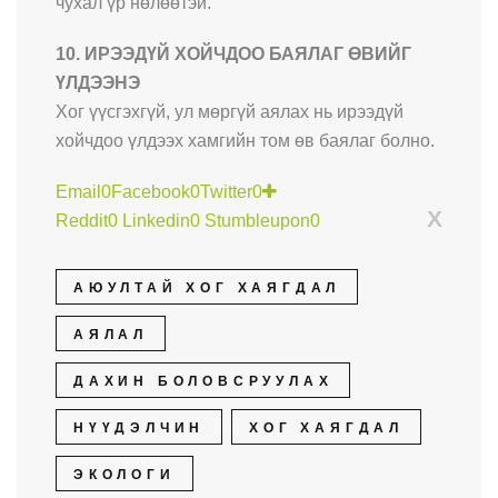
чухал үр нөлөөтэй.
10. ИРЭЭДҮЙ ХОЙЧДОО БАЯЛАГ ӨВИЙГ
ҮЛДЭЭНЭ
Хог үүсгэхгүй, ул мөргүй аялах нь ирээдүй
хойчдоо үлдээх хамгийн том өв баялаг болно.
Email
0
Facebook
0
Twitter
0
X
Reddit
0
Linkedin
0
Stumbleupon
0
АЮУЛТАЙ ХОГ ХАЯГДАЛ
АЯЛАЛ
ДАХИН БОЛОВСРУУЛАХ
НҮҮДЭЛЧИН
ХОГ ХАЯГДАЛ
ЭКОЛОГИ