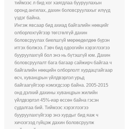
тиймээс л бид хог хаягдлаа бууруулахын
оронд ангилах, дахин боловсруулахыг илүүд
үздэг байна.
Ингэж явсаар бид ахиад байгалийн нөөцийг
олборлохгүйгээр төгсгөлгүй дахин
боловсруулах биелшгүй мөрөөдөлдөө бүрэн
итгэх болжээ. Гэвч бид одоогийн хэрэглээгээ
бууруулахгүй бол энэ нь бүтэшгүй юм. Дахин
боловсруулалт бага багаар сайжирч байгаа ч
байгалийн нөөцийн олборлолт хурдацтайгаар
өсч, хуванцрын үйлдвэрлэл урьд
байгаагүйгээр нэмэгдсээр байна. 2005-2015
онд дэлхий дахины хуванцрын жилийн
үйлдвэрлэл 45%-иар өссөн байна гэсэн
судалгаа бий. Тиймээс хэрэглээгээ
бууруулахгүйгээр энэ хурдыг бид яаж ч
хичээгээд гүйцэж дахин боловсруулж