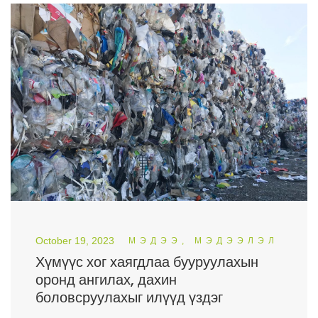
October 19, 2023
МЭДЭЭ, МЭДЭЭЛЭЛ
Хүмүүс хог хаягдлаа бууруулахын
оронд ангилах, дахин
боловсруулахыг илүүд үздэг