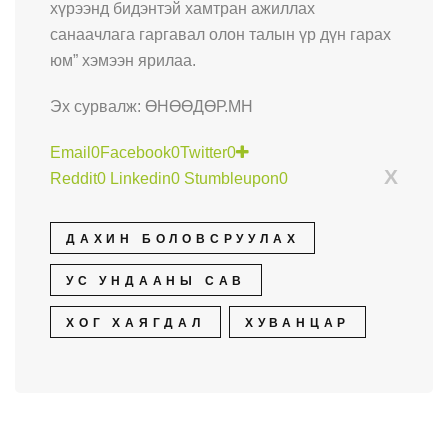
хүрээнд бидэнтэй хамтран ажиллах
санаачлага гаргавал олон талын үр дүн гарах
юм” хэмээн ярилаа.
Эх сурвалж: ӨНӨӨДӨР.МН
Email
0
Facebook
0
Twitter
0
X
Reddit
0
Linkedin
0
Stumbleupon
0
ДАХИН БОЛОВСРУУЛАХ
УС УНДААНЫ САВ
ХОГ ХАЯГДАЛ
ХУВАНЦАР