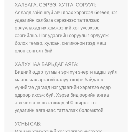
ХАЛБАГА, СЭРЭЭ, ХУТГА, СОРУУЛ:
Аялалд зайлшгүй авч явах хэрэгсэл бѳгѳѳд нэг
удаагийн халбага сэрээнээс татгалзаж
орлуулахад их хэмжээний хог үүсэхээс
сэргийлнэ. Нэг удаагийн соруулыг орлуулж
болох тѳмѳр, хулсан, силиконон гээд маш
олон сонголт бий.
ХАЛУУНАА БАРЬДАГ АЯГА:
Бидний ѳдѳр тутмын эрч хүч энерги авдаг зүйл
маань яах аргагүй халуун кофе байдаг ч
үүнийгээ дагаад нэг удаагийн хэрэглээ ѳдѳр
ѳдрѳѳр ихсэж буй. Хэрэв бид ѳѳрийн аягаа
авч явж хэвшвэл жилд 500 ширхэг нэг
удаагийн аяганаас татгалзах боломжтой.
УСНЫ САВ:
Маш их хэмжээний хог хаягдал үүсэхээс