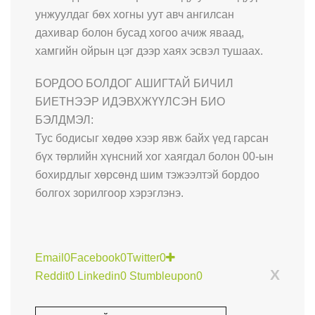
унжуулдаг бөх хогны уут авч ангилсан
дахивар болон бусад хогоо ачиж яваад,
хамгийн ойрын цэг дээр хаях эсвэл тушаах.
БОРДОО БОЛДОГ АШИГТАЙ БИЧИЛ
БИЕТНЭЭР ИДЭВХЖҮҮЛСЭН БИО
БЭЛДМЭЛ:
Тус бодисыг хөдөө хээр явж байх үед гарсан
бүх төрлийн хүнсний хог хаягдал болон 00-ын
бохирдлыг хөрсөнд шим тэжээлтэй бордоо
болгох зорилгоор хэрэглэнэ.
Email
0
Facebook
0
Twitter
0
X
Reddit
0
Linkedin
0
Stumbleupon
0