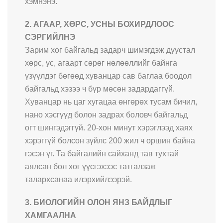
хэмнэнэ.
2. АГААР, ХӨРС, УСНЫ БОХИРДЛООС
СЭРГИЙЛНЭ
Зарим хог байгальд задарч шимэгдэж дуустал
хөрс, ус, агаарт сөрөг нөлөөллийг байнга
үзүүлдэг бөгөөд хуванцар сав баглаа боодол
байгальд хэзээ ч бүр мөсөн задардаггүй.
Хуванцар нь цаг хугацаа өнгөрөх тусам бичил,
нано хэсгүүд болон задрах боловч байгальд
огт шингэдэггүй. 20-хон минут хэрэглээд хаях
хэрэггүй болсон зүйлс 200 жил ч оршин байна
гэсэн үг. Та байгалийн сайханд тав тухтай
аялсан бол хог үүсгэхээс татгалзаж
талархсанаа илэрхийлээрэй.
3. БИОЛОГИЙН ОЛОН ЯНЗ БАЙДЛЫГ
ХАМГААЛНА