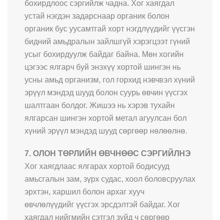
бохирдлоос сэргийлж чадна. Хог хаягдал
устай нэгдэн задарснаар органик болон
органик бус уусамтгай хорт нэгдлүүдийг үүсгэн
бидний амьдралын зайлшгүй хэрэгцээт гүний
усыг бохирдуулж байдаг байна. Мөн хогийн
цэгээс ялгарч буй энэхүү хортой шингэн нь
усны амьд организм, гол горхид нэвчвэл хүний
эрүүл мэндэд шууд болон суурь өвчин үүсгэх
шалтгаан болдог. Жишээ нь хэрэв тухайн
ялгарсан шингэн хортой метал агуулсан бол
хүний эрүүл мэндэд шууд сөргөөр нөлөөлнө.
7. ОЛОН ТӨРЛИЙН ӨВЧНӨӨС СЭРГИЙЛНЭ
Хог хаягдлаас ялгарах хортой бодисууд
амьсгалын зам, зүрх судас, хоол боловсруулах
эрхтэн, харшил болон архаг хууч
өвчлөлүүдийг үүсгэх эрсдэлтэй байдаг. Хог
хаягдал нийгмийн сэтгэл зүйд ч сөргөөр