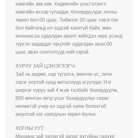
хамгийн зөв юм. Хөдөөгийн үзэсгэлэнгэ
хамгийн ихээр гутаадаг, бохирдуулдаг хогны
төрөл бол 00 цаас. Тиймээс 00 цаас хэрэглэх
бол байгальд ил задгай хаяхгүй байх, мөн
анхнаасаа худалдан авалт хийхдээ хөрс усанд
түргэн задардаг орцтойг худалдан авах 00
цаас авах сонголтууд хийгээрэй.
ХУРУУ ЗАЙ ЦЭНЭГЛЭГЧ:
Зай нь кадми, хар тугалга, мөнгөн ус, лити
зэрэг хортой хүнд металлууд агуулдаг. Нэг
ширхэг хуруу зай 4 м.кв талбайг бохирдуулж,
800 мянган литр усыг бохирдуулах сөрөг
нөлөөтэй учир ил задгай хаяж болохгүй
аюултай хог хаягдлын төрөл болно.
ХОГНЫ УУТ:
Машинд зай эзлэхгүй запас дугуйны гадуур