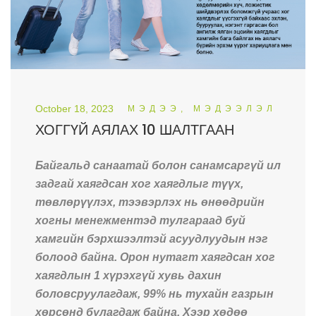
October 18, 2023
МЭДЭЭ, МЭДЭЭЛЭЛ
ХОГГҮЙ АЯЛАХ 10 ШАЛТГААН
Байгальд санаатай болон санамсаргүй ил
задгай хаягдсан хог хаягдлыг түүх,
төвлөрүүлэх, тээвэрлэх нь өнөөдрийн
хогны менежментэд тулгараад буй
хамгийн бэрхшээлтэй асуудлуудын нэг
болоод байна. Орон нутагт хаягдсан хог
хаягдлын 1 хүрэхгүй хувь дахин
боловсруулагдаж, 99% нь тухайн газрын
хөрсөнд булагдаж байна. Хээр хөдөө