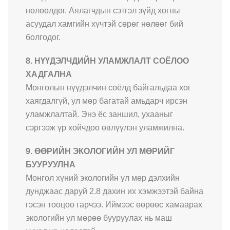
нөлөөлдөг. Аялагчдын сэтгэл зүйд хогны
асуудал хамгийн хүчтэй сөрөг нөлөөг бий
болгодог.
8. НҮҮДЭЛЧДИЙН УЛАМЖЛАЛТ СОЁЛОО
ХАДГАЛНА
Монголын нүүдэлчин соёлд байгальдаа хог
хаягдалгүй, ул мөр багатай амьдарч ирсэн
уламжлалтай. Энэ ёс заншил, ухааныг
сэргээж үр хойчдоо өвлүүлэн уламжилна.
9. ӨӨРИЙН ЭКОЛОГИЙН УЛ МӨРИЙГ
БУУРУУЛНА
Монгол хүний экологийн ул мөр дэлхийн
дунджаас даруй 2.8 дахин их хэмжээтэй байна
гэсэн тооцоо гарчээ. Иймээс өөрөөс хамаарах
экологийн ул мөрөө бууруулах нь маш