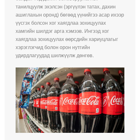
танилцуулж эхэлсэн (эргүүлэн татах, дахин
ашиглахын оронд) бөгөөд үүнийгээ асар ихээр
үүсгэх болсон хог хаягдлаа зохицуулах
хамгийн шилдэг арга хэмээв. Ингээд хог
хаягдлаа зохицуулах өөрсдийн хариуцлагыг
хэрэглэгчид болон орон нутгийн
удирдлагуудад шилжүүлж дөнгөв.