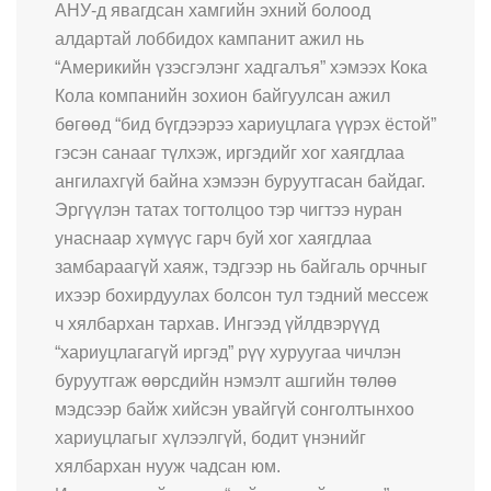
АНУ-д явагдсан хамгийн эхний болоод
алдартай лоббидох кампанит ажил нь
“Америкийн үзэсгэлэнг хадгалъя” хэмээх Кока
Кола компанийн зохион байгуулсан ажил
бөгөөд “бид бүгдээрээ хариуцлага үүрэх ёстой”
гэсэн санааг түлхэж, иргэдийг хог хаягдлаа
ангилахгүй байна хэмээн буруутгасан байдаг.
Эргүүлэн татах тогтолцоо тэр чигтээ нуран
унаснаар хүмүүс гарч буй хог хаягдлаа
замбараагүй хаяж, тэдгээр нь байгаль орчныг
ихээр бохирдуулах болсон тул тэдний мессеж
ч хялбархан тархав. Ингээд үйлдвэрүүд
“хариуцлагагүй иргэд” рүү хуруугаа чичлэн
буруутгаж өөрсдийн нэмэлт ашгийн төлөө
мэдсээр байж хийсэн увайгүй сонголтынхоо
хариуцлагыг хүлээлгүй, бодит үнэнийг
хялбархан нууж чадсан юм.