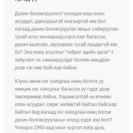
Дахин боловсруулалт үнэндээ маш олон
асуудал, давагдашгүй хязгаартай юм бол
яагаад дахин боловсруулах явцыг сайжруулах
тухай илүү анхаараад хэрэглээг багасгах,
дахин ашиглах, засварлах тухай ярьдаггүй юм
бэ? Энэ хоёр агуулгыг “тойрог эдийн засаг”-т
хоёуланг нь хамааруулдаг боловч амьдрал
дээр тэс өөр байсаар байна.
Юуны өмнө хог хаягдлаа нөөц болгох уу
нөөцөө хог хаягдлыг багасгах уу гэдэг дээр
төвлөрмөөр байна. Харамсалтай нь өчнөөн
олон асуудал, сөрөг нөлөөтэй байтал байсаар
байтал бид яагаад хог хаягдлаа нөөц богож
дахин боловсруулахыг илүүд үздэг юм бол?
Үнэндээ 1960-аад оныг хүртэл хоёр дахь