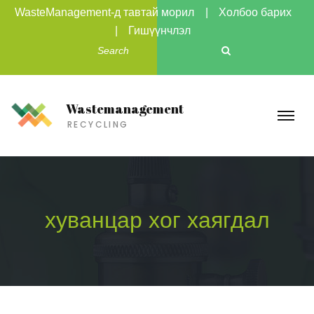
WasteManagement-д тавтай морил
Холбоо барих
Гишүүнчлэл
Wastemanagement
RECYCLING
хуванцар хог хаягдал