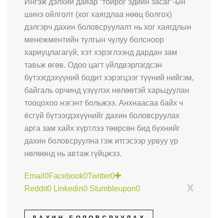
Ингэж дэлхий даяар “тойрог эдийн засаг”-ын
шинэ ойлголт (хог хаягдлаа нөөц болгох)
дэлгэрч дахин боловсруулалт нь хог хаягдлын
менежментийн тулгын чулуу болсноор
хариуцлагагүй, хэт хэрэглээнд дардан зам
тавьж өгөв. Одоо цагт үйлдвэрлэгдсэн
бүтээгдэхүүний бодит хэрэгцээг түүний нийгэм,
байгаль орчинд үзүүлэх нөлөөтэй харьцуулан
тооцохоо нэгэнт больжээ. Анхнаасаа байх ч
ёсгүй бүтээгдэхүүнийг дахин боловсруулах
арга зам хайх хүртлээ төөрсөн бид бүхнийг
дахин боловсруулна гэж итгэсээр урвуу үр
нөлөөнд нь автаж гүйцжээ.
Email
0
Facebook
0
Twitter
0
X
Reddit
0
Linkedin
0
Stumbleupon
0