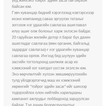
үед жинхэнэ тойрог эдийн засагтай ойрхон
байсан юм.
Гэвч хуванцар бидний хэрэглээнд нэвтэрснээр
ихэнх компаниуд саваа эргүүлэн татахыг
зогсоож нэг удаагийн савлагаа ашиглавал
илүү ашиг олж болохыг харж эхлэсэн байдаг.
20 гаруйхан жилийн дотор л бараг бүх дахин
ашигладаг савлагаа (мөн органик, байгальд
задардаг савлагаа)-г нэг удаагийн хуванцар
савлагаа орлов. Ингээд бид шулуун эдийн
засгийн тогтолцоонд шилжиж асар их
хэмжээний хог хаягдал үүсгэж эхэлсэн юм.
Энэ өөрчлөлтийг хүлээн зөвшөөрүүлэхийн
тулд үйлдвэрлэгчид маш их хэмжээний
хөрөнгийг “тойрог эдийн засаг”-ийг шинээр
тодорхойлох олон нийтийн харилцааны
кампанит ажлуудыг лоббидоход зарцуулсан
байдаг. Тэд дахин боловсруулалтыг