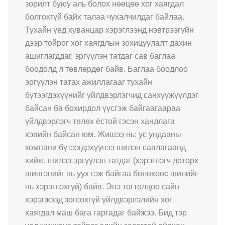
зорилт буюу аль болох нөөцөө хог хаягдал
болгохгүй байх талаа чухалчилдаг байлаа.
Тухайн үед хуванцар хэрэглээнд нэвтрээгүйн
дээр тойрог хог хаягдлын зохицуулалт дахин
ашиглагддаг, эргүүлэн татдаг сав баглаа
боодолд л төвлөрдөг байв. Баглаа боодлоо
эргүүлэн татах ажиллагааг тухайн
бүтээгдэхүүнийг үйлдвэрлэгчид санхүүжүүлдэг
байсан ба бохирдол үүсгэж байгаагаараа
үйлдвэрлэгч төлөх ёстой гэсэн хандлага
хэвийн байсан юм. Жишээ нь: ус ундааны
компани бүтээгдэхүүнээ шилэн савлагаанд
хийж, шилээ эргүүлэн татдаг (хэрэглэгч доторх
шингэнийг нь уух гэж байгаа болохоос шилийг
нь хэрэглэхгүй) байв. Энэ тогтолцоо сайн
хэрэгжээд зогсохгүй үйлдвэрлэлийн хог
хаягдал маш бага гаргадаг байжээ. Бид тэр