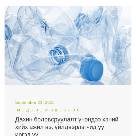
September 21, 2023
МЭДЭЭ, МЭДЭЭЛЭЛ
Дахин боловсруулалт үнэндээ хэний
хийх ажил вэ, үйлдвэрлэгчид үү
иргэд үү