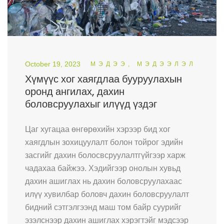
October 19, 2023
МЭДЭЭ, МЭДЭЭЛЭЛ
Хүмүүс хог хаягдлаа бууруулахын
оронд ангилах, дахин
боловсруулахыг илүүд үздэг
Цаг хугацаа өнгөрөхийн хэрээр бид хог
хаягдлын зохицуулалт болон тойрог эдийн
засгийг дахин болосвсруулалтгүйгээр харж
чадахаа байжээ. Хэдийгээр онолын хувьд
дахин ашиглах нь дахин боловсруулахаас
илүү хувилбар боловч дахин боловсруулалт
бидний сэтгэлгээнд маш том байр суурийг
эзэлснээр дахин ашиглах хэрэгтэйг мэдсээр