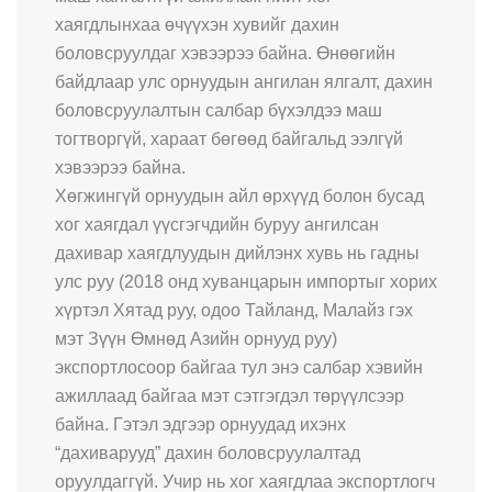
хаягдлынхаа өчүүхэн хувийг дахин
боловсруулдаг хэвээрээ байна. Өнөөгийн
байдлаар улс орнуудын ангилан ялгалт, дахин
боловсруулалтын салбар бүхэлдээ маш
тогтворгүй, хараат бөгөөд байгальд ээлгүй
хэвээрээ байна.
Хөгжингүй орнуудын айл өрхүүд болон бусад
хог хаягдал үүсгэгчдийн буруу ангилсан
дахивар хаягдлуудын дийлэнх хувь нь гадны
улс руу (2018 онд хуванцарын импортыг хорих
хүртэл Хятад руу, одоо Тайланд, Малайз гэх
мэт Зүүн Өмнөд Азийн орнууд руу)
экспортлосоор байгаа тул энэ салбар хэвийн
ажиллаад байгаа мэт сэтгэгдэл төрүүлсээр
байна. Гэтэл эдгээр орнуудад ихэнх
“дахиварууд” дахин боловсруулалтад
оруулдаггүй. Учир нь хог хаягдлаа экспортлогч