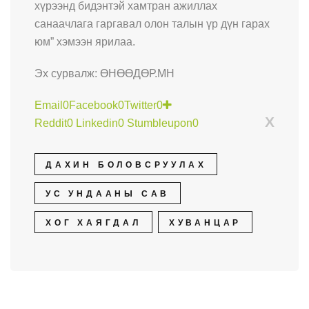
хүрээнд бидэнтэй хамтран ажиллах
санаачлага гаргавал олон талын үр дүн гарах
юм” хэмээн ярилаа.
Эх сурвалж: ӨНӨӨДӨР.МН
Email
0
Facebook
0
Twitter
0
X
Reddit
0
Linkedin
0
Stumbleupon
0
ДАХИН БОЛОВСРУУЛАХ
УС УНДААНЫ САВ
ХОГ ХАЯГДАЛ
ХУВАНЦАР