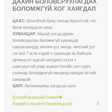
ДАХИН БОЛОВСРУУЛАГДАХ
БОЛОМЖГҮЙ ХОГ ХАЯГДАЛ
ЦААС:
Шохойтой буюу гялгар бүрэлттэй, тос
болж бохирдсон цаас.
ХУВАНЦАР:
Манай улсад дахин
боловсруулах боломжгүй хуванцар
савлагаанууд: зиплок уут, чихэр, чипсний уут
гэх мэт. Гэсэн хэдий ч хуванцар нь байгаль
орчинд ил задгай хаягдвал хэзээ ч
шингэдэггүй учир заавал хогийн цэгт хүрч,
салхиар бохирдохгүй нөхцөлд хаягдах ёстойг
санаарай.
ШИЛ:
Автомашины хагарсан шил
Email
0
Facebook
0
Twitter
0
X
Reddit
0
Linkedin
0
Stumbleupon
0