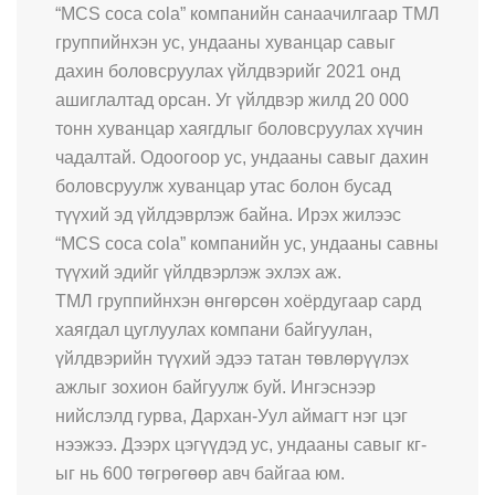
“MCS coca cola” компанийн санаачилгаар ТМЛ
группийнхэн ус, ундааны хуванцар савыг
дахин боловсруулах үйлдвэрийг 2021 онд
ашиглалтад орсан. Уг үйлдвэр жилд 20 000
тонн хуванцар хаягдлыг боловсруулах хүчин
чадалтай. Одоогоор ус, ундааны савыг дахин
боловсруулж хуванцар утас болон бусад
түүхий эд үйлдэврлэж байна. Ирэх жилээс
“MCS coca cola” компанийн ус, ундааны савны
түүхий эдийг үйлдвэрлэж эхлэх аж.
ТМЛ группийнхэн өнгөрсөн хоёрдугаар сард
хаягдал цуглуулах компани байгуулан,
үйлдвэрийн түүхий эдээ татан төвлөрүүлэх
ажлыг зохион байгуулж буй. Ингэснээр
нийслэлд гурва, Дархан-Уул аймагт нэг цэг
нээжээ. Дээрх цэгүүдэд ус, ундааны савыг кг-
ыг нь 600 төгрөгөөр авч байгаа юм.