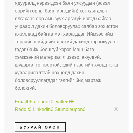
ядууралд нэрвэгдсэн баян улсуудын (эсвэл
өөрийн орны баян иргэдийн) хог хаягдлыг
ялгахаас өөр амь зуух аргагүй иргэд байгаа
учраас л дахин боловсруулах салбар зохистой
ажиллаад байгаа мэт харагддаг. Иймээс ийм
төрлийн шийдлийг дэлхий дахинд хэрэгжүүлнэ
гэдэг байж болшгүй хэрэг. Маш бага
хэмжээний материал л цэвэр, аюулгүй,
шударга, тогтвортой, эдийн засгийн хувьд тэгш
хуваарилалттай нөхцөлд дахин
боловсрууллагддаг гэдгийг бид мартаж
болохгүй.
Email
0
Facebook
0
Twitter
0
X
Reddit
0
Linkedin
0
Stumbleupon
0
БУУРАЙ ОРОН