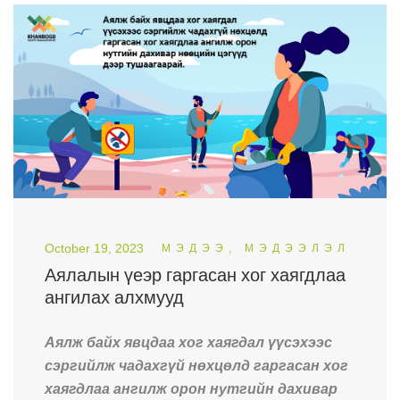
October 19, 2023
МЭДЭЭ, МЭДЭЭЛЭЛ
Аялалын үеэр гаргасан хог хаягдлаа
ангилах алхмууд
Аялж байх явцдаа хог хаягдал үүсэхээс
сэргийлж чадахгүй нөхцөлд гаргасан хог
хаягдлаа ангилж орон нутгийн дахивар