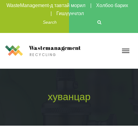
WasteManagement-д тавтай морил
Холбоо барих
Гишүүнчлэл
Wastemanagement
RECYCLING
хуванцар