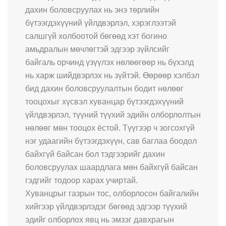
дахин боловсруулах нь энэ төрлийн
бүтээгдэхүүний үйлдвэрлэл, хэрэглээтэй
салшгүй холбоотой бөгөөд хэт богино
амьдралын мөчлөгтэй эдгээр зүйлсийг
байгаль орчинд үзүүлэх нөлөөгөөр нь бүхэлд
нь харж шийдвэрлэх нь зүйтэй. Өөрөөр хэлбэл
бид дахин боловсруулалтын бодит нөлөөг
тооцохыг хүсвэл хуванцар бүтээгдэхүүний
үйлдвэрлэл, түүний түүхий эдийн олборлолтын
нөлөөг мөн тооцох ёстой. Түүгээр ч зогсохгүй
нэг удаагийн бүтээгдэхүүн, сав баглаа боодол
байхгүй байсан бол тэдгээрийг дахин
боловсруулах шаардлага мөн байхгүй байсан
гэдгийг тодоор харах учиртай.
Хуванцрыг газрын тос, олборлосон байгалийн
хийгээр үйлдвэрлэдэг бөгөөд эдгээр түүхий
эдийг олборлох явц нь эмзэг давхрагын