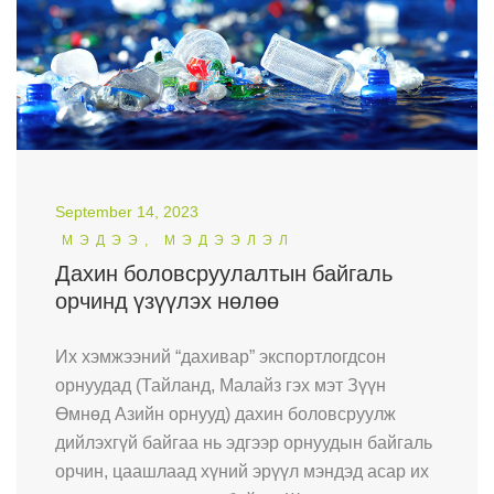
September 14, 2023
МЭДЭЭ, МЭДЭЭЛЭЛ
Дахин боловсруулалтын байгаль
орчинд үзүүлэх нөлөө
Их хэмжээний “дахивар” экспортлогдсон
орнуудад (Тайланд, Малайз гэх мэт Зүүн
Өмнөд Азийн орнууд) дахин боловсруулж
дийлэхгүй байгаа нь эдгээр орнуудын байгаль
орчин, цаашлаад хүний эрүүл мэндэд асар их