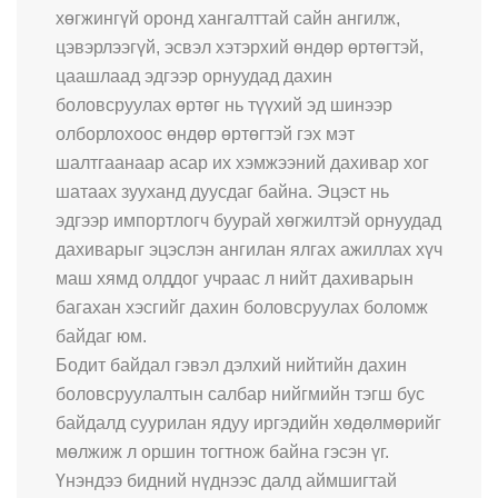
хөгжингүй оронд хангалттай сайн ангилж,
цэвэрлээгүй, эсвэл хэтэрхий өндөр өртөгтэй,
цаашлаад эдгээр орнуудад дахин
боловсруулах өртөг нь түүхий эд шинээр
олборлохоос өндөр өртөгтэй гэх мэт
шалтгаанаар асар их хэмжээний дахивар хог
шатаах зууханд дуусдаг байна. Эцэст нь
эдгээр импортлогч буурай хөгжилтэй орнуудад
дахиварыг эцэслэн ангилан ялгах ажиллах хүч
маш хямд олддог учраас л нийт дахиварын
багахан хэсгийг дахин боловсруулах боломж
байдаг юм.
Бодит байдал гэвэл дэлхий нийтийн дахин
боловсруулалтын салбар нийгмийн тэгш бус
байдалд суурилан ядуу иргэдийн хөдөлмөрийг
мөлжиж л оршин тогтнож байна гэсэн үг.
Үнэндээ бидний нүднээс далд аймшигтай