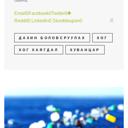
байна.
Email
0
Facebook
0
Twitter
0
X
Reddit
0
Linkedin
0
Stumbleupon
0
ДАХИН БОЛОВСРУУЛАХ
ХОГ
ХОГ ХАЯГДАЛ
ХУВАНЦАР