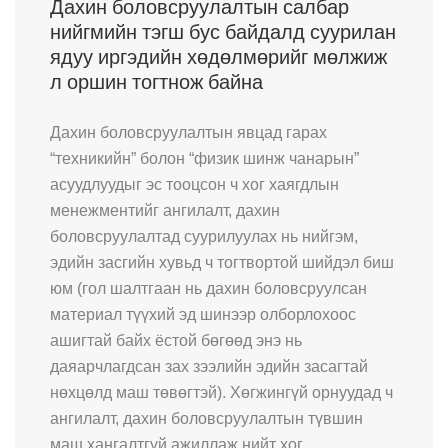
Дахин боловсруулалтын салбар
нийгмийн тэгш бус байдалд суурилан
ядуу иргэдийн хөдөлмөрийг мөлжиж
л оршин тогтнож байна
Дахин боловсруулалтын явцад гарах
“техникийн” болон “физик шинж чанарын”
асуудлуудыг эс тооцсон ч хог хаягдлын
менежментийг ангилалт, дахин
боловсруулалтад суурилуулах нь нийгэм,
эдийн засгийн хувьд ч тогтвортой шийдэл биш
юм (гол шалтгаан нь дахин боловсруулсан
материал түүхий эд шинээр олборлохоос
ашигтай байх ёстой бөгөөд энэ нь
даяарчлагдсан зах зээлийн эдийн засагтай
нөхцөлд маш төвөгтэй). Хөгжингүй орнуудад ч
ангилалт, дахин боловсруулалтын түвшин
маш хангалтгүй ажиллаж нийт хог