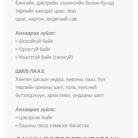
Бичгийн, дэвтрийн, сонингийн болон бусад
төрлийн хаягдал цаас, бор
цаас, картон, өндөгний сав.
Анхаарах зүйлс:
• Шохойгүй байх
• Үдээсгүй байх
• Наалтгүй байх (скочгүй)
ШИЛ/ ЛААЗ:
Хөнгөн цагаан ундаа, пивоны лааз, бүх
төрлийн цонхны шил, толь, хүнсний
бүтээгдэхүүн, архи пиво, ундааны шил
Анхаарах зүйлс:
• Цэвэрхэн байх
• Лаазны овор хэмжээг багасгах