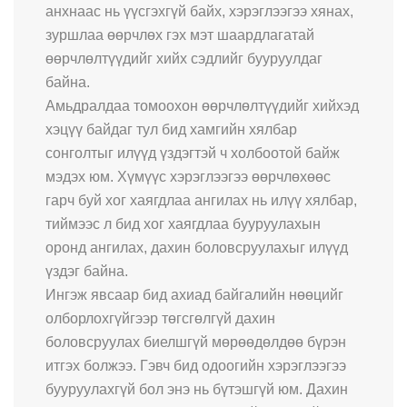
анхнаас нь үүсгэхгүй байх, хэрэглээгээ хянах,
зуршлаа өөрчлөх гэх мэт шаардлагатай
өөрчлөлтүүдийг хийх сэдлийг бууруулдаг
байна.
Амьдралдаа томоохон өөрчлөлтүүдийг хийхэд
хэцүү байдаг тул бид хамгийн хялбар
сонголтыг илүүд үздэгтэй ч холбоотой байж
мэдэх юм. Хүмүүс хэрэглээгээ өөрчлөхөөс
гарч буй хог хаягдлаа ангилах нь илүү хялбар,
тиймээс л бид хог хаягдлаа бууруулахын
оронд ангилах, дахин боловсруулахыг илүүд
үздэг байна.
Ингэж явсаар бид ахиад байгалийн нөөцийг
олборлохгүйгээр төгсгөлгүй дахин
боловсруулах биелшгүй мөрөөдөлдөө бүрэн
итгэх болжээ. Гэвч бид одоогийн хэрэглээгээ
бууруулахгүй бол энэ нь бүтэшгүй юм. Дахин