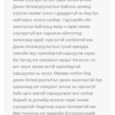
Дахин боловсруулалтын байгаль орчинд
үзүүлэх нөлөөг хэзээ ч дурддаггүй нь бид бүх
нийтээрээ энэхүү салбар, тэдгээрийн үйл
ажиллагаа байгальд ямар ч сөрөг нөлөө
үзүүлдэггүй мэт харалган ойлголтод
хөтөлсөөр өдийг хүрсэнтэй холбоотой юм.
Дахин боловсруулалтын тухай ярихдаа
хамгийн муу хувилбартай харьцуулж харах
бус бусад хог хаягдлын гарцыг багасгах гэх
мэт эерэг нөлөө ихтэй хувилбартай
харьцуулах нь чухал. Өөрөөр хэлбэл бид
дахин боловсруулалтыг дахин ашиглахтай бүр
цаашлаад хог хаягдлыг эхнээс нь гаргахгүй
байх арга замтай харьцуулвал энэ салбар
бидний эх дэлхийд ихээхэн сөрөг нөлөө
үзүүлдэгийг бодитоор харах боломжтой юм.
Мөн түүнчлэн нэг удаагийн бүтээгдэхүүнийг