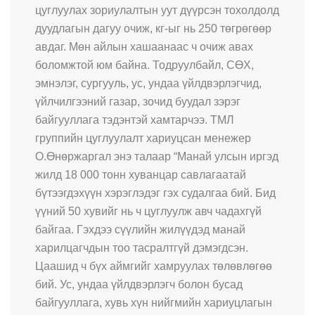
цуглуулах зориулалтын уут дүүрсэн тохолдолд
дуудлагын дагуу очиж, кг-ыг нь 250 төгрөгөөр
авдаг. Мөн айлын хашаанаас ч очиж авах
боломжтой юм байна. Тодруулбайл, СӨХ,
эмнэлэг, сургууль, ус, ундаа үйлдвэрлэгчид,
үйлчилгээний газар, зочид буудал зэрэг
байгууллага тэдэнтэй хамтарчээ. ТМЛ
группийн цуглуулалт хариуцсан менежер
О.Өнөржаргал энэ талаар “Манай улсын иргэд
жилд 18 000 тонн хуванцар савлагаатай
бүтээгдэхүүн хэрэглэдэг гэх судалгаа бий. Бид
үүний 50 хувийг нь ч цуглуулж авч чадахгүй
байгаа. Гэхдээ сүүлийн жилүүдэд манай
харилцагчдын тоо тасралтгүй дэмэгдсэн.
Цаашид ч бүх аймгийг хамруулах төлөвлөгөө
бий. Ус, ундаа үйлдвэрлэгч болон бусад
байгууллага, хувь хүн нийгмийн хариуцлагын