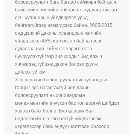
боловсруулалт бага багаар сайжирч байгаа ч
байгалийн нөөцийн олборлолт хурдацтайгаар
өсч, хуванцрын үйлдвэрлэл урьд
байгаагүйгээр нэмэгдсээр байна. 2005-2015
онд дэлхий дахины хуванцрын жилийн
үйлдвэрлэл 45%-иар өссөн байна гэсэн
судалгаа бий. Тиймээс хэрэглээгээ
бууруулахгүйгээр энэ хурдыг бид яаж ч
хичээгээд гүйцэж дахин боловсруулж
дийлэхгүй юм.
Хэрэв дахин боловсруулалтыг хуванцрын
гарцыг эрс багасгахгүй бол дахин
боловсруулалт нь хог хаягдлын
менежментийн өчүүхэн бас тогтворгүй шийдэл
хэвээр байх болно. Бүр цаашилбал
бодлогогүйгээр зогсолтгүй үйлдвэрлэж,
хэрэглэсээр байх эндүү шалтгаан болсоор