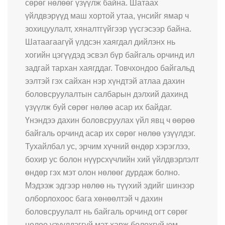
сөрөг нөлөөг үзүүлж байна. Шатаах
үйлдвэрүүд маш хортой утаа, үнсийг ямар ч
зохицуулалт, хяналтгүйгээр үүсгэсээр байна.
Шатаагаагүй үлдсэн хаягдал дийлэнх нь
хогийн цэгүүдэд эсвэл бүр байгаль орчинд ил
задгай тархан хаягддаг. Товчхондоо байгальд
ээлтэй гэх сайхан нэр хүндтэй атлаа дахин
боловсруулалтын салбарын дэлхий дахинд
үзүүлж буй сөрөг нөлөө асар их байдаг.
Үнэндээ дахин боловсруулах үйл явц ч өөрөө
байгаль орчинд асар их сөрөг нөлөө үзүүлдэг.
Тухайлбал ус, эрчим хүчний өндөр хэрэглээ,
бохир ус болон нүүрсхүчлийн хий үйлдвэрлэлт
өндөр гэх мэт олон нөлөөг дурдаж болно.
Мэдээж эдгээр нөлөө нь түүхий эдийг шинээр
олборлохоос бага хөнөөлтэй ч дахин
боловсруулалт нь байгаль орчинд огт сөрөг
нөлөө үзүүлдэггүй мэт харж болохгүй юм.