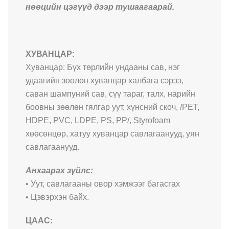
нөөцийн цэгүүд дээр тушаагаарай.
ХУВАНЦАР:
Хуванцар: Бүх төрлийн ундааны сав, нэг
удаагийн зөөлөн хуванцар халбага сэрээ,
саван шампуний сав, сүү тараг, талх, нарийн
боовны зөөлөн гялгар уут, хүнсний скоч, /PET,
HDPE, PVC, LDPE, PS, PP/, Styrofoam
хөөсөнцөр, хатуу хуванцар савлагаанууд, уян
савлагаанууд.
Анхаарах зүйлс:
• Уут, савлагааны овор хэмжээг багасгах
• Цэвэрхэн байх.
ЦААС: