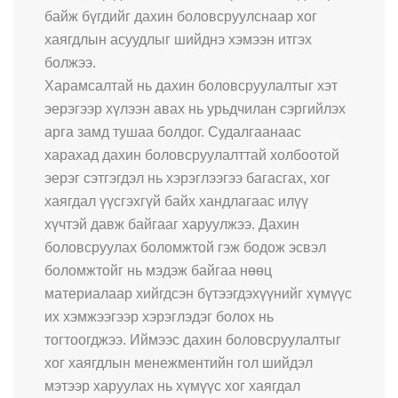
байж бүгдийг дахин боловсруулснаар хог
хаягдлын асуудлыг шийднэ хэмээн итгэх
болжээ.
Харамсалтай нь дахин боловсруулалтыг хэт
эерэгээр хүлээн авах нь урьдчилан сэргийлэх
арга замд тушаа болдог. Судалгаанаас
харахад дахин боловсруулалттай холбоотой
эерэг сэтгэгдэл нь хэрэглээгээ багасгах, хог
хаягдал үүсгэхгүй байх хандлагаас илүү
хүчтэй давж байгааг харуулжээ. Дахин
боловсруулах боломжтой гэж бодож эсвэл
боломжтойг нь мэдэж байгаа нөөц
материалаар хийгдсэн бүтээгдэхүүнийг хүмүүс
их хэмжээгээр хэрэглэдэг болох нь
тогтоогджээ. Иймээс дахин боловсруулалтыг
хог хаягдлын менежментийн гол шийдэл
мэтээр харуулах нь хүмүүс хог хаягдал