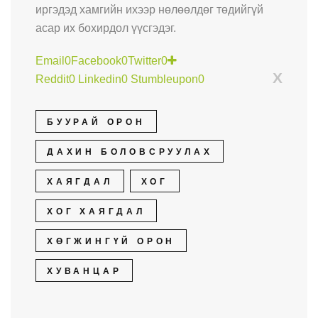
иргэдэд хамгийн ихээр нөлөөлдөг төдийгүй
асар их бохирдол үүсгэдэг.
Email
0
Facebook
0
Twitter
0
X
Reddit
0
Linkedin
0
Stumbleupon
0
БУУРАЙ ОРОН
ДАХИН БОЛОВСРУУЛАХ
ХАЯГДАЛ
ХОГ
ХОГ ХАЯГДАЛ
ХӨГЖИНГҮЙ ОРОН
ХУВАНЦАР