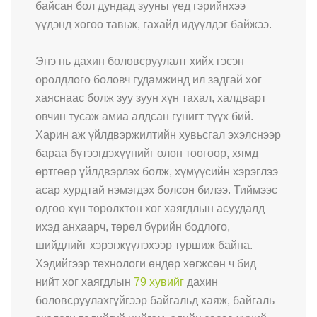
байсан бол дундад зууны үед гэрийнхээ
үүдэнд хогоо тавьж, гахайд идүүлдэг байжээ.
Энэ нь дахин боловсруулалт хийх гэсэн
оролдлого боловч гудамжинд ил задгай хог
хаяснаас болж зуу зуун хүн тахал, халдварт
өвчин тусаж амиа алдсан гунигт түүх бий.
Харин аж үйлдвэржилтийн хувьсгал эхэлснээр
бараа бүтээгдэхүүнийг олон тоогоор, хямд
өртгөөр үйлдвэрлэх болж, хүмүүсийн хэрэглээ
асар хурдтай нэмэгдэх болсон билээ. Тиймээс
өдгөө хүн төрөлхтөн хог хаягдлын асуудалд
ихэд анхаарч, төрөл бүрийн бодлого,
шийдлийг хэрэгжүүлэхээр туршиж байна.
Хэдийгээр технологи өндөр хөгжсөн ч бид
нийт хог хаягдлын
79 хувийг
дахин
боловсруулахгүйгээр байгальд хаяж, байгаль