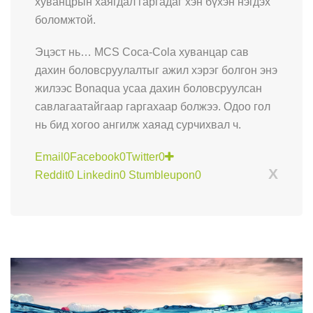
хуванцрын хаягдал гаргадаг хэн бүхэн нэгдэх
боломжтой.
Эцэст нь… MCS Coca-Cola хуванцар сав
дахин боловсруулалтыг ажил хэрэг болгон энэ
жилээс Bonaqua усаа дахин боловсруулсан
савлагаатайгаар гаргахаар болжээ. Одоо гол
нь бид хогоо ангилж хаяад сурчихвал ч.
Email
0
Facebook
0
Twitter
0
X
Reddit
0
Linkedin
0
Stumbleupon
0