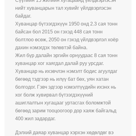
Сүүлийн 15 жилийн хугацаанд үйлдвэрлэсэн
нийт хуванцарын тал хувийг үйлдвэрлэсэн
байдаг.
Хуванцар бүтээгдэхүүн 1950 онд 2.3 сая тонн
байсан бол 2015 он гэхэд 448 сая тонн
болтлоо өсөж, 2050 он гэхэд үйлдвэрлэл хоёр
дахин нэмэгдэх төлөвтэй байна.
Жил бүр далайн эргийн орнуудаас 8 сая тонн
хуванцар хог хаягдал далай руу урсдаг.
Хуванцар нь ихэвчлэн нэмэлт бодис агуулдаг
бөгөөд тэдгээр нь илүү бат бөх, уян хатан
болгодог. Гэвч эдгээр нэмэлтүүдийн ихэнх нь
хог болж хувирвал бүтээгдэхүүний
ашиглалтын хугацааг уртасгах боломжтой
бөгөөд зарим тооцоогоор дор хаяж байгальд
400 жил задардаг.
Дэлхий даяар хуванцар хэрхэн хөдөлдөг вэ