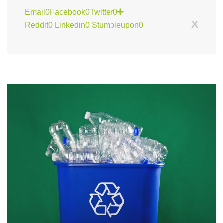
Email
0
Facebook
0
Twitter
0
X
Reddit
0
Linkedin
0
Stumbleupon
0