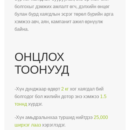
болгохыг дэмжих амлалт өгч, дэлхийн өнцөг
булан бүрд хаягдлын эсрэг төрөл бүрийн арга
хэмжээ авч, аян, кампанит ажил өрнүүлж
байна.
ОНЦЛОХ
ТООНУУД
-Хүн дунджаар өдөрт
2 кг
хог хаягдал бий
болгодог бол жилийн дотор энэ хэмжээ
1.5
тоннд
хүрдэг.
-Хүн амьдралынхаа туршид нийтдээ
25,000
ширхэг лааз
хэрэглэдэг.