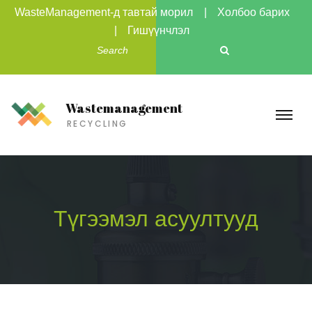
WasteManagement-д тавтай морил
Холбоо барих
Гишүүнчлэл
Wastemanagement
RECYCLING
Түгээмэл асуултууд