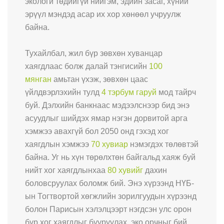
экологи төдийгүй нийгэм, эдийн засаг, хүний
эрүүл мэндэд асар их хор хөнөөл учруулж
байна.
Тухайлбал, жил бүр зөвхөн хуванцар
хаягдлаас болж далай тэнгисийн
100
мянган
амьтан үхэж, зөвхөн цаас
үйлдвэрлэхийн тулд
4 тэрбум гаруй
мод тайрч
буй. Дэлхийн банкнаас мэдээлснээр бид энэ
асуудлыг шийдэх ямар нэгэн дорвитой арга
хэмжээ авахгүй бол 2050 онд гэхэд хог
хаягдлын хэмжээ
70 хувиар
нэмэгдэх төлөвтэй
байна. Уг нь хүн төрөлхтөн байгальд хаяж буй
нийт хог хаягдлынхаа
80 хувийг
дахин
боловсруулах боломж бий. Энэ хүрээнд НҮБ-
ын Тогтвортой хөгжлийн зорилгуудын хүрээнд
болон Парисын хэлэлцээрт нэгдсэн улс орон
бүр хог хаягдлыг бууруулах, эко орчныг бий