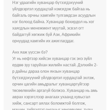
Нэг удаагийн хуванцар бүтээгдэхүүний
үйлдвэрлэл хурдацтай нэмэгдэж байгаа нь
байгаль орчны хамгийн тулгамдсан асуудлын
нэг болоод байна. Хуванцар бохирдол нь хог
хаягдлын менежмент муутай, эсвэл огт
байдаггүй хөгжиж буй Ази, Африкийн
орнуудад хамгийн их ажиглагддаг.
Анх яаж үүссэн бэ?
Уг нь нефтээр хийсэн хуванцар гэх энэ зүйл
ердөө зуу гаруйхан жилийн настай. Дэлхийн 2-
р дайны дараа олон янзын хуванцар
бүтээгдэхүүний үйлдвэрлэл хурдацтай эхлэж,
орчин цагийн амьдралыг хуванцаргүйгээр
төсөөлөхийн аргагүй болжээ. Хуванцар нь амь
аврах хэрэгслээр анагаах ухаанд хувьсгал
хийж, сансарт аялах боломжтой болгож,
машин, тийрэлтэт онгоцыг хөнгөвчлөх, түлш,