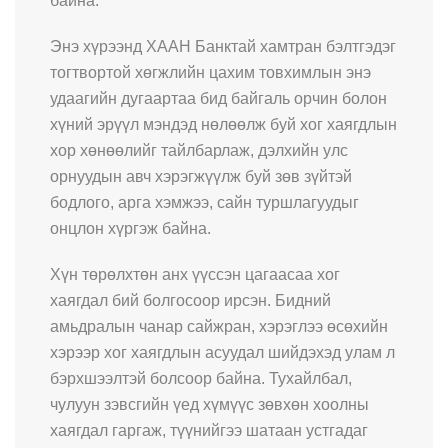
байна.
Энэ хүрээнд ХААН Банктай хамтран бэлтгэдэг
тогтвортой хөгжлийн цахим товхимлын энэ
удаагийн дугаартаа бид байгаль орчин болон
хүний эрүүл мэндэд нөлөөлж буй хог хаягдлын
хор хөнөөлийг тайлбарлаж, дэлхийн улс
орнуудын авч хэрэгжүүлж буй зөв зүйтэй
бодлого, арга хэмжээ, сайн туршлагуудыг
онцлон хүргэж байна.
Хүн төрөлхтөн анх үүссэн цагаасаа хог
хаягдал бий болгосоор ирсэн. Бидний
амьдралын чанар сайжран, хэрэглээ өсөхийн
хэрээр хог хаягдлын асуудал шийдэхэд улам л
бэрхшээлтэй болсоор байна. Тухайлбал,
чулуун зэвсгийн үед хүмүүс зөвхөн хоолны
хаягдал гаргаж, түүнийгээ шатаан устгадаг