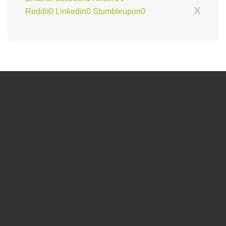
X
Reddit
0
Linkedin
0
Stumbleupon
0