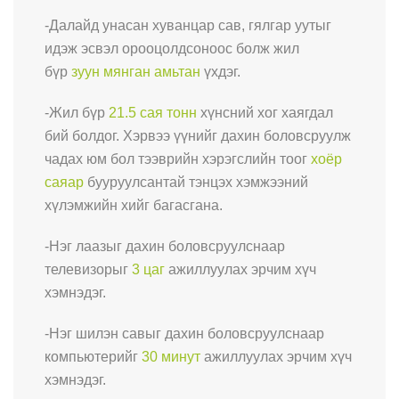
-Далайд унасан хуванцар сав, гялгар уутыг
идэж эсвэл орооцолдсоноос болж жил
бүр
зуун мянган амьтан
үхдэг.
-Жил бүр
21.5 сая тонн
хүнсний хог хаягдал
бий болдог. Хэрвээ үүнийг дахин боловсруулж
чадах юм бол тээврийн хэрэгслийн тоог
хоёр
саяар
бууруулсантай тэнцэх хэмжээний
хүлэмжийн хийг багасгана.
-Нэг лаазыг дахин боловсруулснаар
телевизорыг
3 цаг
ажиллуулах эрчим хүч
хэмнэдэг.
-Нэг шилэн савыг дахин боловсруулснаар
компьютерийг
30 минут
ажиллуулах эрчим хүч
хэмнэдэг.