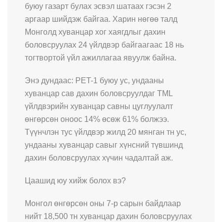
буюу газарт булах эсвэл шатаах гэсэн 2
аргаар шийдэж байгаа. Харин нөгөө талд
Монголд хуванцар хог хаягдлыг дахин
боловсруулах 24 үйлдвэр байгаагаас 18 нь
тогтвортой үйл ажиллагаа явуулж байна.
Энэ дундаас: PET-1 буюу ус, ундааны
хуванцар сав дахин боловсруулдаг TML
үйлдвэрийн хуванцар савны цуглуулалт
өнгөрсөн оноос 14% өсөж 61% болжээ.
Түүнчлэн тус үйлдвэр жилд 20 мянган тн ус,
ундааны хуванцар савыг хүнсний түвшинд
дахин боловсруулах хүчин чадалтай аж.
Цаашид юу хийж болох вэ?
Монгол өнгөрсөн оны 7-р сарын байдлаар
нийт 18,500 тн хуванцар дахин боловсруулах