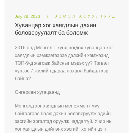
July 29, 2023
ТҮГЭЭМЭЛ АСУУЛТУУД
Хуванцар хог хаягдлын дахин
боловсруулалт ба боломж
2016 онд Монгол 1 хүнд ногдох хуванцар хог
хаягдлын хэмжээгээрээ дэлхийн хэмжээнд
ТОП-9-д жагсаж байсныг мэдэх үү? Тэгвэл
үүнээс 7 жилийн дараа нөхцөл байдал хэр
байна?
Өнгөрсөн хугацаанд
Монголд хог хаягдлын менежмент муу
байгаагаас болж дахин боловсруулж эдийн
засгийн эргэлтэд оруулж чаддаггүй. Учир нь
хог хаягдлын дийлэнх хэсгийг хогийн цэгт