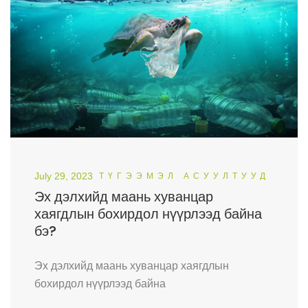
July 29, 2023
ТҮГЭЭМЭЛ АСУУЛТУУД
Эх дэлхийд маань хуванцар
хаягдлын бохирдол нүүрлээд байна
бэ?
Эх дэлхийд маань хуванцар хаягдлын
бохирдол нүүрлээд байна