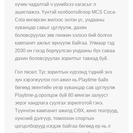
хүчин чадалтай ч үүнийхээ хагасыг л
ашиглажээ. Үүнтэй холбоотойгоор MCS Coca-
Cola өнгөрсөн жилээс эхлэн ус, ундааны
хуванцар савыг цуглуулж, дахин
боловсруулах зөв гинжин хэлхээ бий болгох
кампанит ажлыг өрнүүлж байгаа. Улмаар тэд
2030 он гэхэд борлуулсан ундааны бүх саваа
дахин боловсруулах зорилтыг тавиад буй.
Гол төсөл: Тус зорилтын хүрээнд тэдний энэ
зун хэрэгжүүлэх гол ажил нь Playtime байх
бөгөөд эвентийн үеэр хуванцар сав цуглуулж
Playtime-д оролцож буй 80 мянган залууст
эерэг хандлага суулгах зорилготой гэнэ.
Түүнчлэн кампанит ажилд СӨХ, кино театрууд,
хүнсний дэлгүүр, томоохон спортын
цогцолборууд нэгдэж байгаа бөгөөд ер нь л