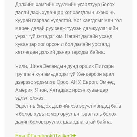
Дэлхийн хамгийн сүүлчийн угаалтуур болох
далай дахь хуванцар хог хаягдлын ихэнх нь
хуурай газраас үүдэлтэй. Хог хаягдлыг мөн гол
мөрөн далай руу зөөж туузан дамжуулагчийн
үүрэг гүйцэтгэдэг юм. Нэгэнт далайн усанд
хуванцар хог орсон л бол далайн урсгалд
хөтлөгдөн дэлхий даяар тархдаг байна.
Чили, Шинэ Зеландын дунд орших Питкэрн
группын хүн амьдардаггүй Хендерсон арал
дээрээс эрдэмтэд Орос, АНУ, Европ, Өмнөд
Америк, Япон, Хятадаас ирсэн хуванцар
эдлэл олжээ.
Эцэст нь бид эх дэлхийнхээ эрүүл мэндэд бага
ч болов хувь нэмэр оруулъя гэвэл аль болох
дахин боловсруулах шаардлагатай байна.
Email
0
Facebook
0
Twitter
0