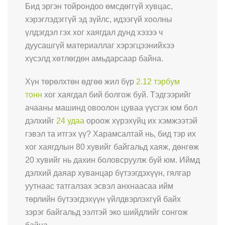
Бид эргэн тойрондоо өмсдөггүй хувцас,
хэрэглэдэггүй эд зүйлс, идээгүй хоолны
үлдэгдэл гэх хог хаягдал дунд хэзээ ч
дуусашгүй материаллаг хэрэгцээнийхээ
хүсэлд хөтлөгдөн амьдарсаар байна.
Хүн төрөлхтөн өдгөө жил бүр
2.12 тэрбум
тонн
хог хаягдал бий болгож буй. Тэдгээрийг
ачааны машинд овоолон цуваа үүсгэх юм бол
дэлхийг
24 удаа
ороож хүрэхүйц их хэмжээтэй
гэвэл та итгэх үү? Харамсалтай нь, бид тэр их
хог хаягдлын 80 хувийг байгальд хаяж, дөнгөж
20 хувийг нь дахин боловсруулж буй юм. Иймд
дэлхий даяар хуванцар бүтээгдэхүүн, гялгар
уутнаас татгалзах эсвэл анхнаасаа ийм
төрлийн бүтээгдэхүүн үйлдвэрлэхгүй байх
зэрэг байгальд ээлтэй эко шийдлийг сонгож