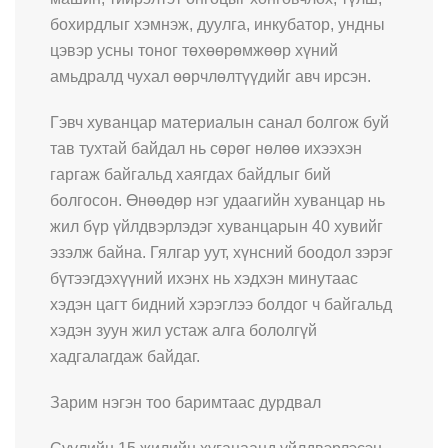
бохирдлыг хэмнэж, дуулга, инкубатор, ундны
цэвэр усны тоног төхөөрөмжөөр хүний
амьдралд чухал өөрчлөлтүүдийг авч ирсэн.
Гэвч хуванцар материалын санал болгож буй
тав тухтай байдал нь сөрөг нөлөө ихээхэн
гаргаж байгальд хаягдах байдлыг бий
болгосон. Өнөөдөр нэг удаагийн хуванцар нь
жил бүр үйлдвэрлэдэг хуванцарын 40 хувийг
эзэлж байна. Гялгар уут, хүнсний боодол зэрэг
бүтээгдэхүүний ихэнх нь хэдхэн минутаас
хэдэн цагт бидний хэрэглээ болдог ч байгальд
хэдэн зуун жил устаж алга бололгүй
хадгалагдаж байдаг.
Зарим нэгэн тоо баримтаас дурдвал