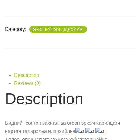
Category:
ЭКО БҮТЭЭГДЭХҮҮН
Description
Reviews (0)
Description
Биднийг сонгон захиалгаа өгсөн эрхэм харилцагч
нартаа талархлаа илэрхийлье
.
Хөдөө, орон нутагт захилга хийгдсээр байна