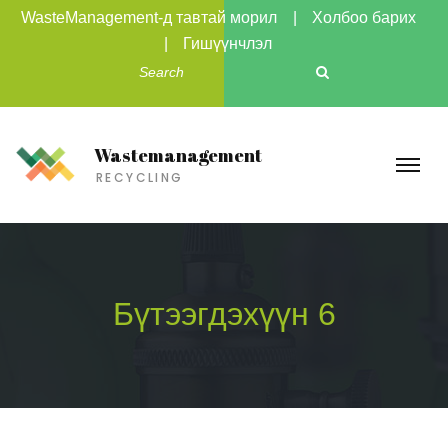
WasteManagement-д тавтай морил
Холбоо барих
Гишүүнчлэл
Wastemanagement
RECYCLING
Бүтээгдэхүүн 6